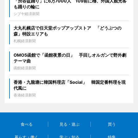
「渋谷盆踊り」に6万7000人 109前に櫓、外国人観光客
も踊りの輪に
シブヤ経済新聞
大丸札幌店で任天堂ポップアップストア 「どうぶつの
森」特設エリアも
札幌経済新聞
OMO5函館で「函館夜景の日」 手回しオルガンで野外劇
テーマ曲
函館経済新聞
香港・九龍塘に韓国料理店「Social」 韓国定番料理を現
代風に
香港経済新聞
食べる
見る・遊ぶ
買う
暮らす・働く
学ぶ・知る
特集