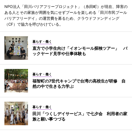
NPO法人「田川バリアフリープロジェクト」（糸田町）が現在、障害の
ある人とその家族が周囲を気にせずプールを楽しめる「田川市民プール
バリアフリーデイ」の運営費を募るため、クラウドファンディング
（CF）で協力を呼びかけている。
暮らす・働く
直方で小学生向け「イオンモール探検ツアー」 バ
ックヤード見学や仕事体験も
暮らす・働く
福智町の7世代キャンプで台湾の高校生が研修 自
然の中で生きる力学ぶ
暮らす・働く
田川「つくしデイサービス」で七夕会 利用者の家
族と願い事つづる