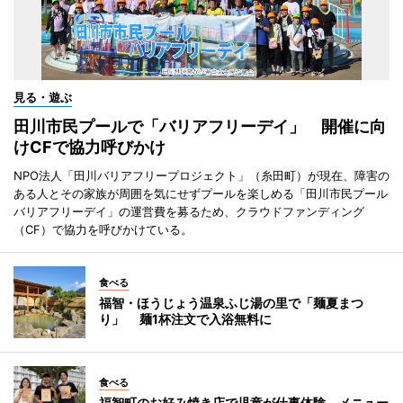
見る・遊ぶ
田川市民プールで「バリアフリーデイ」 開催に向
けCFで協力呼びかけ
NPO法人「田川バリアフリープロジェクト」（糸田町）が現在、障害の
ある人とその家族が周囲を気にせずプールを楽しめる「田川市民プール
バリアフリーデイ」の運営費を募るため、クラウドファンディング
（CF）で協力を呼びかけている。
食べる
福智・ほうじょう温泉ふじ湯の里で「麺夏まつ
り」 麺1杯注文で入浴無料に
食べる
福智町のお好み焼き店で児童が仕事体験 メニュー