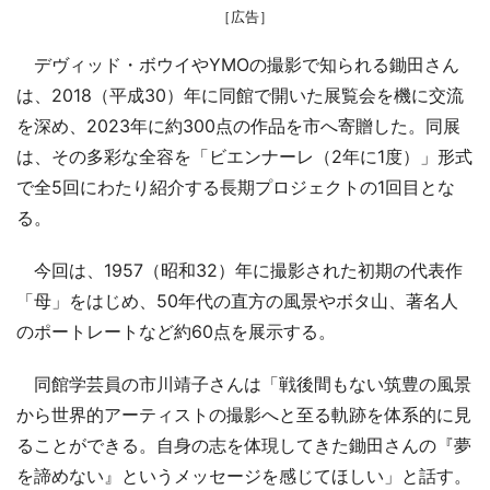
［広告］
デヴィッド・ボウイやYMOの撮影で知られる鋤田さん
は、2018（平成30）年に同館で開いた展覧会を機に交流
を深め、2023年に約300点の作品を市へ寄贈した。同展
は、その多彩な全容を「ビエンナーレ（2年に1度）」形式
で全5回にわたり紹介する長期プロジェクトの1回目とな
る。
今回は、1957（昭和32）年に撮影された初期の代表作
「母」をはじめ、50年代の直方の風景やボタ山、著名人
のポートレートなど約60点を展示する。
同館学芸員の市川靖子さんは「戦後間もない筑豊の風景
から世界的アーティストの撮影へと至る軌跡を体系的に見
ることができる。自身の志を体現してきた鋤田さんの『夢
を諦めない』というメッセージを感じてほしい」と話す。