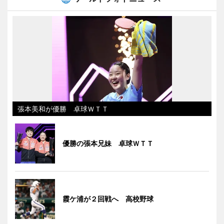
張本美和が優勝 卓球ＷＴＴ
優勝の張本兄妹 卓球ＷＴＴ
霞ケ浦が２回戦へ 高校野球