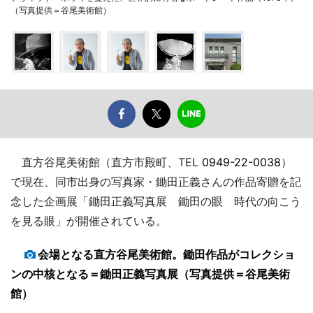
（写真提供＝谷尾美術館）
直方谷尾美術館（直方市殿町、TEL
0949-22-0038
）
で現在、同市出身の写真家・鋤田正義さんの作品寄贈を記
念した企画展「鋤田正義写真展 鋤田の眼 時代の向こう
を見る眼」が開催されている。
会場となる直方谷尾美術館。鋤田作品がコレクショ
ンの中核となる＝鋤田正義写真展（写真提供＝谷尾美術
館）