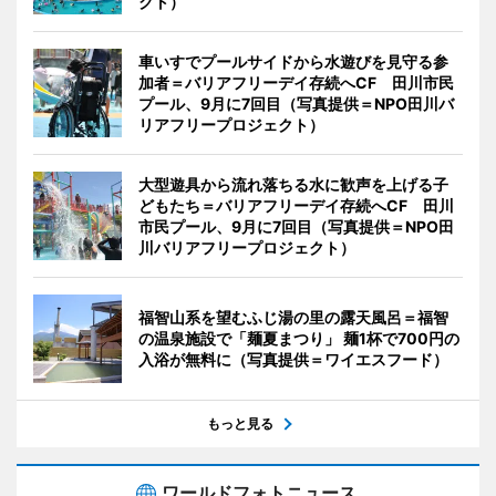
クト）
車いすでプールサイドから水遊びを見守る参
加者＝バリアフリーデイ存続へCF 田川市民
プール、9月に7回目（写真提供＝NPO田川バ
リアフリープロジェクト）
大型遊具から流れ落ちる水に歓声を上げる子
どもたち＝バリアフリーデイ存続へCF 田川
市民プール、9月に7回目（写真提供＝NPO田
川バリアフリープロジェクト）
福智山系を望むふじ湯の里の露天風呂＝福智
の温泉施設で「麺夏まつり」 麺1杯で700円の
入浴が無料に（写真提供＝ワイエスフード）
もっと見る
ワールドフォトニュース