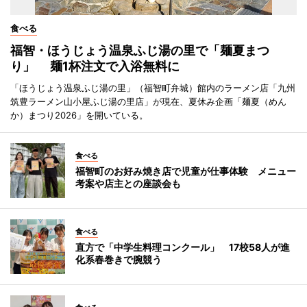
食べる
福智・ほうじょう温泉ふじ湯の里で「麺夏まつ
り」 麺1杯注文で入浴無料に
「ほうじょう温泉ふじ湯の里」（福智町弁城）館内のラーメン店「九州
筑豊ラーメン山小屋ふじ湯の里店」が現在、夏休み企画「麺夏（めん
か）まつり2026」を開いている。
食べる
福智町のお好み焼き店で児童が仕事体験 メニュー
考案や店主との座談会も
食べる
直方で「中学生料理コンクール」 17校58人が進
化系春巻きで腕競う