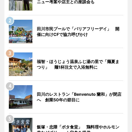
ニュー考案や店主との座談会も
田川市民プールで「バリアフリーデイ」 開
催に向けCFで協力呼びかけ
福智・ほうじょう温泉ふじ湯の里で「麺夏ま
つり」 麺1杯注文で入浴無料に
田川のレストラン「Benvenuto 蘭和」が閉店
へ 創業50年の節目に
飯塚・忠隈「ボタ食堂」 鶏料理やホルモン