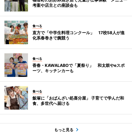
考案や店主との座談会も
食べる
直方で「中学生料理コンクール」 17校58人が進
化系春巻きで腕競う
食べる
香春・KAWALABOで「夏祭り」 和太鼓やeスポ
ーツ、キッチンカーも
食べる
飯塚に「おばんざい処喜分屋」 子育てで学んだ和
食、多世代へ届ける
もっと見る