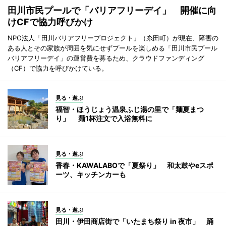
田川市民プールで「バリアフリーデイ」 開催に向
けCFで協力呼びかけ
NPO法人「田川バリアフリープロジェクト」（糸田町）が現在、障害の
ある人とその家族が周囲を気にせずプールを楽しめる「田川市民プール
バリアフリーデイ」の運営費を募るため、クラウドファンディング
（CF）で協力を呼びかけている。
見る・遊ぶ
福智・ほうじょう温泉ふじ湯の里で「麺夏まつ
り」 麺1杯注文で入浴無料に
見る・遊ぶ
香春・KAWALABOで「夏祭り」 和太鼓やeスポ
ーツ、キッチンカーも
見る・遊ぶ
田川・伊田商店街で「いたまち祭り in 夜市」 踊