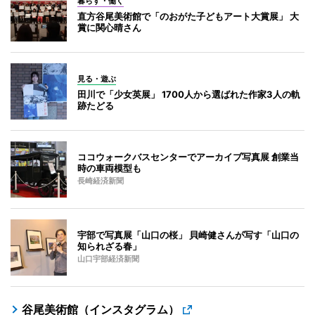
暮らす・働く
直方谷尾美術館で「のおがた子どもアート大賞展」 大
賞に関心晴さん
見る・遊ぶ
田川で「少女英展」 1700人から選ばれた作家3人の軌
跡たどる
ココウォークバスセンターでアーカイブ写真展 創業当
時の車両模型も
長崎経済新聞
宇部で写真展「山口の桜」 貝崎健さんが写す「山口の
知られざる春」
山口宇部経済新聞
谷尾美術館（インスタグラム）