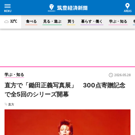
32°C
食べる
見る・遊ぶ
買う
暮らす・働く
学ぶ・知る
学ぶ・知る
2026.05.28
直方で「鋤田正義写真展」 300点寄贈記念
で全5回のシリーズ開幕
直方