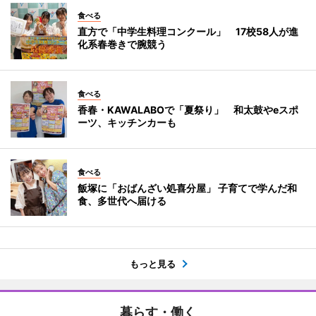
食べる
直方で「中学生料理コンクール」 17校58人が進
化系春巻きで腕競う
食べる
香春・KAWALABOで「夏祭り」 和太鼓やeスポ
ーツ、キッチンカーも
食べる
飯塚に「おばんざい処喜分屋」 子育てで学んだ和
食、多世代へ届ける
もっと見る
暮らす・働く