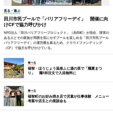
見る・遊ぶ
田川市民プールで「バリアフリーデイ」 開催に向
けCFで協力呼びかけ
NPO法人「田川バリアフリープロジェクト」（糸田町）が現在、障害の
ある人とその家族が周囲を気にせずプールを楽しめる「田川市民プール
バリアフリーデイ」の運営費を募るため、クラウドファンディング
（CF）で協力を呼びかけている。
食べる
福智・ほうじょう温泉ふじ湯の里で「麺夏まつ
り」 麺1杯注文で入浴無料に
食べる
福智町のお好み焼き店で児童が仕事体験 メニュー
考案や店主との座談会も