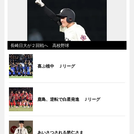
長崎日大が２回戦へ 高校野球
喜ぶ植中 Ｊリーグ
鹿島、逆転で白星発進 Ｊリーグ
あいさつされる悠仁さま