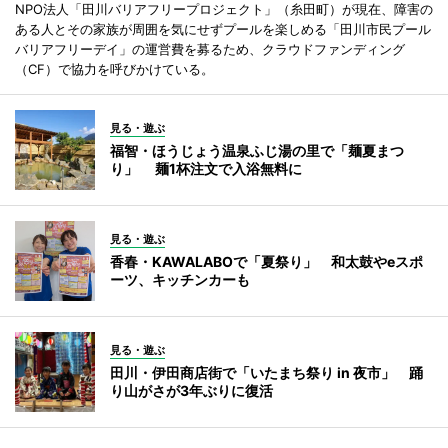
NPO法人「田川バリアフリープロジェクト」（糸田町）が現在、障害の
ある人とその家族が周囲を気にせずプールを楽しめる「田川市民プール
バリアフリーデイ」の運営費を募るため、クラウドファンディング
（CF）で協力を呼びかけている。
見る・遊ぶ
福智・ほうじょう温泉ふじ湯の里で「麺夏まつ
り」 麺1杯注文で入浴無料に
見る・遊ぶ
香春・KAWALABOで「夏祭り」 和太鼓やeスポ
ーツ、キッチンカーも
見る・遊ぶ
田川・伊田商店街で「いたまち祭り in 夜市」 踊
り山がさが3年ぶりに復活