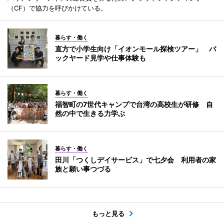
（CF）で協力を呼びかけている。
暮らす・働く
直方で小学生向け「イオンモール探検ツアー」 バ
ックヤード見学や仕事体験も
暮らす・働く
福智町の7世代キャンプで台湾の高校生が研修 自
然の中で生きる力学ぶ
暮らす・働く
田川「つくしデイサービス」で七夕会 利用者の家
族と願い事つづる
もっと見る