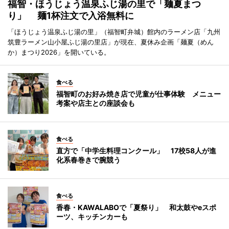
福智・ほうじょう温泉ふじ湯の里で「麺夏まつ
り」 麺1杯注文で入浴無料に
「ほうじょう温泉ふじ湯の里」（福智町弁城）館内のラーメン店「九州
筑豊ラーメン山小屋ふじ湯の里店」が現在、夏休み企画「麺夏（めん
か）まつり2026」を開いている。
食べる
福智町のお好み焼き店で児童が仕事体験 メニュー
考案や店主との座談会も
食べる
直方で「中学生料理コンクール」 17校58人が進
化系春巻きで腕競う
食べる
香春・KAWALABOで「夏祭り」 和太鼓やeスポ
ーツ、キッチンカーも