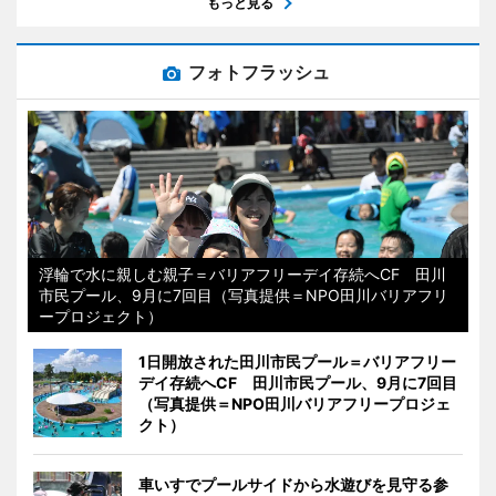
もっと見る
フォトフラッシュ
浮輪で水に親しむ親子＝バリアフリーデイ存続へCF 田川
市民プール、9月に7回目（写真提供＝NPO田川バリアフリ
ープロジェクト）
1日開放された田川市民プール＝バリアフリー
デイ存続へCF 田川市民プール、9月に7回目
（写真提供＝NPO田川バリアフリープロジェ
クト）
車いすでプールサイドから水遊びを見守る参