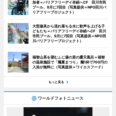
加者＝バリアフリーデイ存続へCF 田川市民
プール、9月に7回目（写真提供＝NPO田川バ
リアフリープロジェクト）
大型遊具から流れ落ちる水に歓声を上げる子
どもたち＝バリアフリーデイ存続へCF 田川
市民プール、9月に7回目（写真提供＝NPO田
川バリアフリープロジェクト）
福智山系を望むふじ湯の里の露天風呂＝福智
の温泉施設で「麺夏まつり」 麺1杯で700円の
入浴が無料に（写真提供＝ワイエスフード）
もっと見る
ワールドフォトニュース