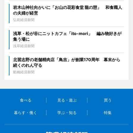
岩木山神社向かいに「お山の花彩食堂 龍の憩」 和食職人
の夫婦が経営
弘前経済新聞
浅草・松が谷にニットカフェ「ito-mori」 編み物好きが
集う場に
浅草経済新聞
北習志野の老舗精肉店「鳥吉」が創業170周年 幕末から
続くのれん守る
船橋経済新聞
食べる
見る・遊ぶ
買う
暮らす・働く
学ぶ・知る
特集