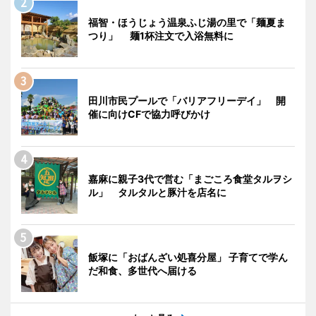
福智・ほうじょう温泉ふじ湯の里で「麺夏ま
つり」 麺1杯注文で入浴無料に
田川市民プールで「バリアフリーデイ」 開
催に向けCFで協力呼びかけ
嘉麻に親子3代で営む「まごころ食堂タルヲシ
ル」 タルタルと豚汁を店名に
飯塚に「おばんざい処喜分屋」 子育てで学ん
だ和食、多世代へ届ける