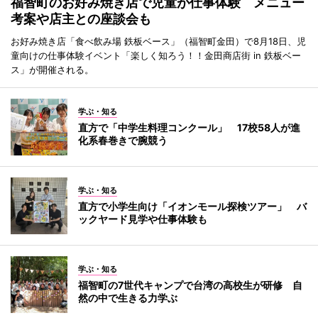
福智町のお好み焼き店で児童が仕事体験 メニュー
考案や店主との座談会も
お好み焼き店「食べ飲み場 鉄板ベース」（福智町金田）で8月18日、児
童向けの仕事体験イベント「楽しく知ろう！！金田商店街 in 鉄板ベー
ス」が開催される。
学ぶ・知る
直方で「中学生料理コンクール」 17校58人が進
化系春巻きで腕競う
学ぶ・知る
直方で小学生向け「イオンモール探検ツアー」 バ
ックヤード見学や仕事体験も
学ぶ・知る
福智町の7世代キャンプで台湾の高校生が研修 自
然の中で生きる力学ぶ