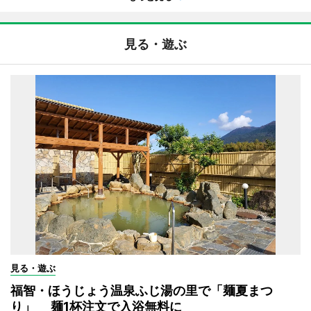
見る・遊ぶ
見る・遊ぶ
福智・ほうじょう温泉ふじ湯の里で「麺夏まつ
り」 麺1杯注文で入浴無料に