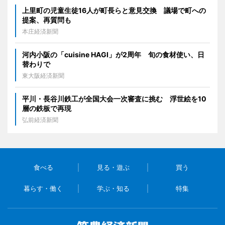
上里町の児童生徒16人が町長らと意見交換 議場で町への
提案、再質問も
本庄経済新聞
河内小阪の「cuisine HAGI」が2周年 旬の食材使い、日
替わりで
東大阪経済新聞
平川・長谷川鉄工が全国大会一次審査に挑む 浮世絵を10
層の鉄板で再現
弘前経済新聞
食べる
見る・遊ぶ
買う
暮らす・働く
学ぶ・知る
特集