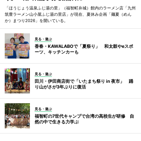
「ほうじょう温泉ふじ湯の里」（福智町弁城）館内のラーメン店「九州
筑豊ラーメン山小屋ふじ湯の里店」が現在、夏休み企画「麺夏（めん
か）まつり2026」を開いている。
見る・遊ぶ
香春・KAWALABOで「夏祭り」 和太鼓やeスポ
ーツ、キッチンカーも
見る・遊ぶ
田川・伊田商店街で「いたまち祭り in 夜市」 踊
り山がさが3年ぶりに復活
見る・遊ぶ
福智町の7世代キャンプで台湾の高校生が研修 自
然の中で生きる力学ぶ