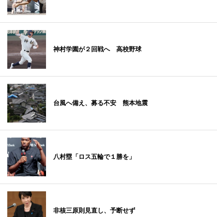
神村学園が２回戦へ 高校野球
台風へ備え、募る不安 熊本地震
八村塁「ロス五輪で１勝を」
非核三原則見直し、予断せず