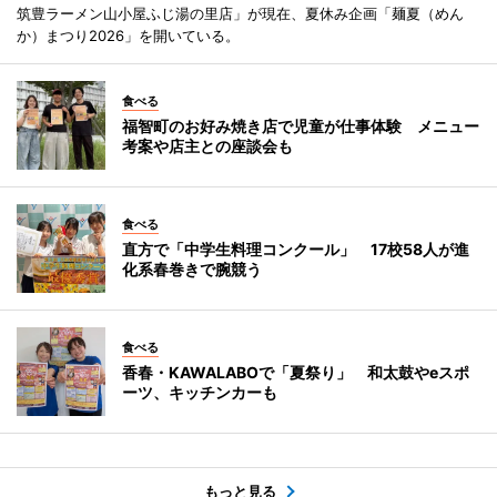
筑豊ラーメン山小屋ふじ湯の里店」が現在、夏休み企画「麺夏（めん
か）まつり2026」を開いている。
食べる
福智町のお好み焼き店で児童が仕事体験 メニュー
考案や店主との座談会も
食べる
直方で「中学生料理コンクール」 17校58人が進
化系春巻きで腕競う
食べる
香春・KAWALABOで「夏祭り」 和太鼓やeスポ
ーツ、キッチンカーも
もっと見る