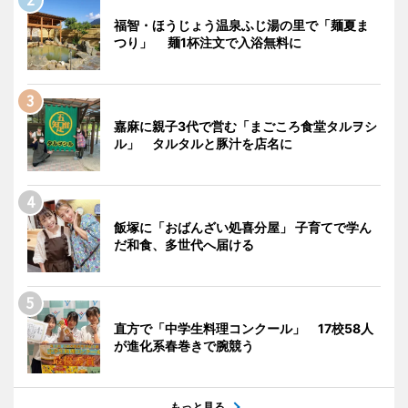
福智・ほうじょう温泉ふじ湯の里で「麺夏ま
つり」 麺1杯注文で入浴無料に
嘉麻に親子3代で営む「まごころ食堂タルヲシ
ル」 タルタルと豚汁を店名に
飯塚に「おばんざい処喜分屋」 子育てで学ん
だ和食、多世代へ届ける
直方で「中学生料理コンクール」 17校58人
が進化系春巻きで腕競う
もっと見る