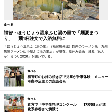
食べる
福智・ほうじょう温泉ふじ湯の里で「麺夏まつ
り」 麺1杯注文で入浴無料に
「ほうじょう温泉ふじ湯の里」（福智町弁城）館内のラーメン店「九州
筑豊ラーメン山小屋ふじ湯の里店」が現在、夏休み企画「麺夏（めん
か）まつり2026」を開いている。
食べる
福智町のお好み焼き店で児童が仕事体験 メニュー
考案や店主との座談会も
食べる
直方で「中学生料理コンクール」 17校58人が進
化系春巻きで腕競う