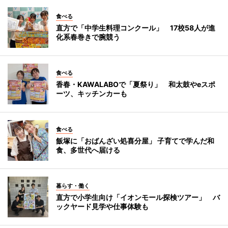
食べる
直方で「中学生料理コンクール」 17校58人が進
化系春巻きで腕競う
食べる
香春・KAWALABOで「夏祭り」 和太鼓やeスポ
ーツ、キッチンカーも
食べる
飯塚に「おばんざい処喜分屋」 子育てで学んだ和
食、多世代へ届ける
暮らす・働く
直方で小学生向け「イオンモール探検ツアー」 バ
ックヤード見学や仕事体験も