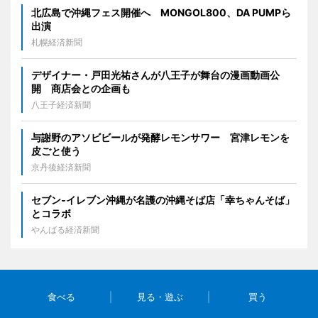
北広島で沖縄フェス開催へ MONGOL800、DA PUMPら
出演
札幌経済新聞
デザイナー・戸田光祐さんが八王子が舞台の漫画動画公
開 商店会との企画も
八王子経済新聞
与謝野のアソビビールが発酵レモンサワー 宮津レモンを
皮ごと使う
京丹後経済新聞
セブン‐イレブン沖縄が名護の沖縄そば店「幸ちゃんそば」
とコラボ
やんばる経済新聞
食べる
見る・遊ぶ
買う