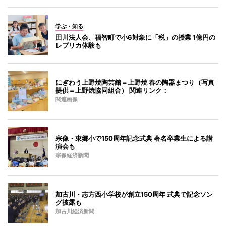
学ぶ・知る
田川法人会、福智町で小6対象に「税」の授業 1億円の
レプリカ体験も
にぎわう上野焼陶芸館＝上野焼 春の陶器まつり（写真
提供＝上野焼協同組合） 関連リンク：
関連画像
宗像・東郷小で150周年記念式典 著名卒業生による講
演会も
宗像経済新聞
加古川・志方西小学校が創立150周年 式典で記念ソン
グ披露も
加古川経済新聞