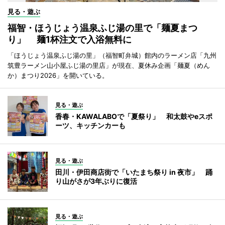
見る・遊ぶ
福智・ほうじょう温泉ふじ湯の里で「麺夏まつ
り」 麺1杯注文で入浴無料に
「ほうじょう温泉ふじ湯の里」（福智町弁城）館内のラーメン店「九州
筑豊ラーメン山小屋ふじ湯の里店」が現在、夏休み企画「麺夏（めん
か）まつり2026」を開いている。
見る・遊ぶ
香春・KAWALABOで「夏祭り」 和太鼓やeスポ
ーツ、キッチンカーも
見る・遊ぶ
田川・伊田商店街で「いたまち祭り in 夜市」 踊
り山がさが3年ぶりに復活
見る・遊ぶ