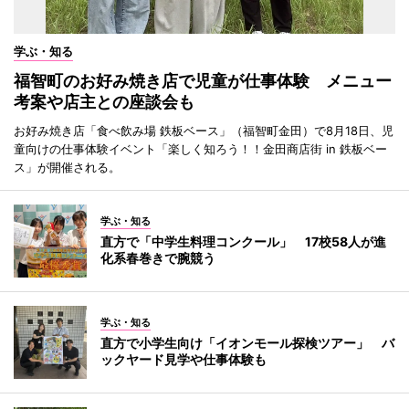
学ぶ・知る
福智町のお好み焼き店で児童が仕事体験 メニュー
考案や店主との座談会も
お好み焼き店「食べ飲み場 鉄板ベース」（福智町金田）で8月18日、児
童向けの仕事体験イベント「楽しく知ろう！！金田商店街 in 鉄板ベー
ス」が開催される。
学ぶ・知る
直方で「中学生料理コンクール」 17校58人が進
化系春巻きで腕競う
学ぶ・知る
直方で小学生向け「イオンモール探検ツアー」 バ
ックヤード見学や仕事体験も