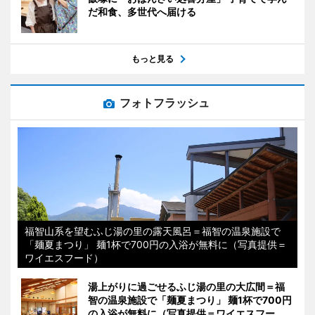
だ和食、多世代へ届ける
もっと見る
フォトフラッシュ
福智山系を望むふじ湯の里の露天風呂＝福智の温泉施設で
「麺夏まつり」 麺1杯で700円の入浴が無料に（写真提供＝
ワイエスフード）
湯上がりに過ごせるふじ湯の里の大広間＝福
智の温泉施設で「麺夏まつり」 麺1杯で700円
の入浴が無料に（写真提供＝ワイエスフー