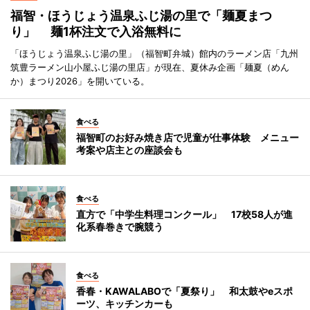
福智・ほうじょう温泉ふじ湯の里で「麺夏まつ
り」 麺1杯注文で入浴無料に
「ほうじょう温泉ふじ湯の里」（福智町弁城）館内のラーメン店「九州
筑豊ラーメン山小屋ふじ湯の里店」が現在、夏休み企画「麺夏（めん
か）まつり2026」を開いている。
食べる
福智町のお好み焼き店で児童が仕事体験 メニュー
考案や店主との座談会も
食べる
直方で「中学生料理コンクール」 17校58人が進
化系春巻きで腕競う
食べる
香春・KAWALABOで「夏祭り」 和太鼓やeスポ
ーツ、キッチンカーも