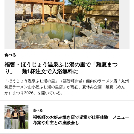
食べる
福智・ほうじょう温泉ふじ湯の里で「麺夏まつ
り」 麺1杯注文で入浴無料に
「ほうじょう温泉ふじ湯の里」（福智町弁城）館内のラーメン店「九州
筑豊ラーメン山小屋ふじ湯の里店」が現在、夏休み企画「麺夏（めん
か）まつり2026」を開いている。
食べる
福智町のお好み焼き店で児童が仕事体験 メニュー
考案や店主との座談会も