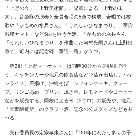
「上野の今」「上野美術館」、児童による「上野の未
来」、音楽隊の演奏と全員合唱の5章で構成。合唱では校
歌や「かもめの水兵さん」「うれしいひなまつり」「宇宙
戦艦ヤマト」など5曲を歌う予定。「かもめの水兵さん」
「うれしいひなまつり」を作曲した河村光陽さんは上野出
身で、町内には記念碑「童謡一路」が立つ。
第2部「上野マーケット」は11時30分から運動場で行
う。キッチンカーや地元の飲食店など13店が出店し、ハヤ
シライス、唐揚げ、沖縄そば、シフォンケーキ、クレー
プ、リンゴあめ、プリン、焼き芋、レモネードやコーヒー
などを販売する。同校による米（5キロ）の販売や、地元
「天郷醸造所」のクラフト酒、記念の公式グッズなども並
べる。
実行委員長の定宗孝康さんは「150年にわたり多くの子