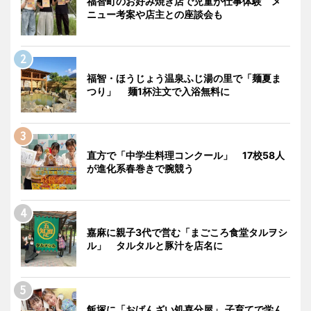
福智町のお好み焼き店で児童が仕事体験 メ
ニュー考案や店主との座談会も
福智・ほうじょう温泉ふじ湯の里で「麺夏ま
つり」 麺1杯注文で入浴無料に
直方で「中学生料理コンクール」 17校58人
が進化系春巻きで腕競う
嘉麻に親子3代で営む「まごころ食堂タルヲシ
ル」 タルタルと豚汁を店名に
飯塚に「おばんざい処喜分屋」 子育てで学ん