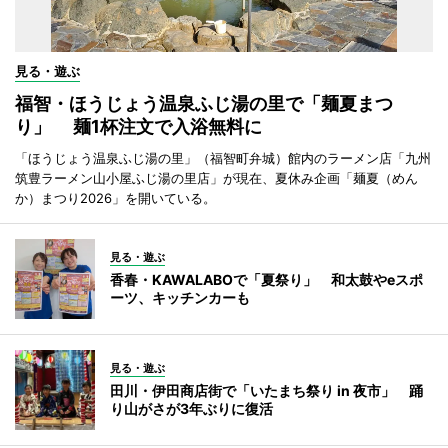
見る・遊ぶ
福智・ほうじょう温泉ふじ湯の里で「麺夏まつ
り」 麺1杯注文で入浴無料に
「ほうじょう温泉ふじ湯の里」（福智町弁城）館内のラーメン店「九州
筑豊ラーメン山小屋ふじ湯の里店」が現在、夏休み企画「麺夏（めん
か）まつり2026」を開いている。
見る・遊ぶ
香春・KAWALABOで「夏祭り」 和太鼓やeスポ
ーツ、キッチンカーも
見る・遊ぶ
田川・伊田商店街で「いたまち祭り in 夜市」 踊
り山がさが3年ぶりに復活