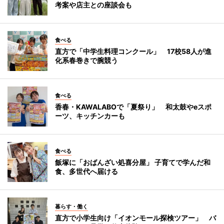
考案や店主との座談会も
食べる
直方で「中学生料理コンクール」 17校58人が進
化系春巻きで腕競う
食べる
香春・KAWALABOで「夏祭り」 和太鼓やeスポ
ーツ、キッチンカーも
食べる
飯塚に「おばんざい処喜分屋」 子育てで学んだ和
食、多世代へ届ける
暮らす・働く
直方で小学生向け「イオンモール探検ツアー」 バ