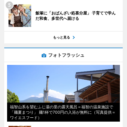
飯塚に「おばんざい処喜分屋」 子育てで学ん
だ和食、多世代へ届ける
もっと見る
フォトフラッシュ
福智山系を望むふじ湯の里の露天風呂＝福智の温泉施設で
「麺夏まつり」 麺1杯で700円の入浴が無料に（写真提供＝
ワイエスフード）