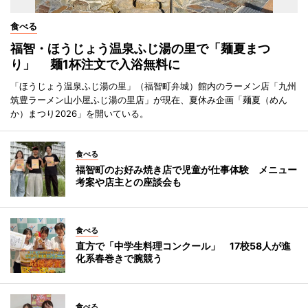
食べる
福智・ほうじょう温泉ふじ湯の里で「麺夏まつ
り」 麺1杯注文で入浴無料に
「ほうじょう温泉ふじ湯の里」（福智町弁城）館内のラーメン店「九州
筑豊ラーメン山小屋ふじ湯の里店」が現在、夏休み企画「麺夏（めん
か）まつり2026」を開いている。
食べる
福智町のお好み焼き店で児童が仕事体験 メニュー
考案や店主との座談会も
食べる
直方で「中学生料理コンクール」 17校58人が進
化系春巻きで腕競う
食べる