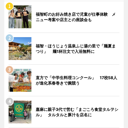
福智町のお好み焼き店で児童が仕事体験 メ
ニュー考案や店主との座談会も
福智・ほうじょう温泉ふじ湯の里で「麺夏ま
つり」 麺1杯注文で入浴無料に
直方で「中学生料理コンクール」 17校58人
が進化系春巻きで腕競う
嘉麻に親子3代で営む「まごころ食堂タルヲシ
ル」 タルタルと豚汁を店名に