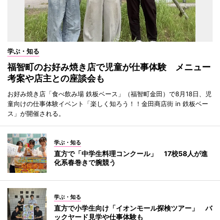
学ぶ・知る
福智町のお好み焼き店で児童が仕事体験 メニュー
考案や店主との座談会も
お好み焼き店「食べ飲み場 鉄板ベース」（福智町金田）で8月18日、児
童向けの仕事体験イベント「楽しく知ろう！！金田商店街 in 鉄板ベー
ス」が開催される。
学ぶ・知る
直方で「中学生料理コンクール」 17校58人が進
化系春巻きで腕競う
学ぶ・知る
直方で小学生向け「イオンモール探検ツアー」 バ
ックヤード見学や仕事体験も