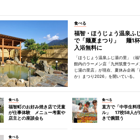
食べる
福智・ほうじょう温泉ふ
で「麺夏まつり」 麺1
入浴無料に
「ほうじょう温泉ふじ湯の里」（福
館内のラーメン店「九州筑豊ラーメ
じ湯の里店」が現在、夏休み企画「
か）まつり2026」を開いている。
食べる
食べる
福智町のお好み焼き店で児童
直方で「中学生料
が仕事体験 メニュー考案や
ル」 17校58人
店主との座談会も
きで腕競う
食べる