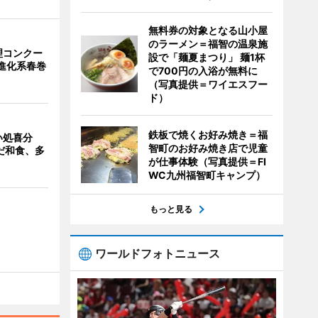
無料券の対象となる山小屋
のラーメン＝福智の温泉施
理コンクー
設で「麺夏まつり」 麺1杯
が進化系春巻
で700円の入浴が無料に
（写真提供＝ワイエスフー
ド）
鉄板で焼くお好み焼き＝福
い処喜分
智町のお好み焼き店で児童
だ和食、多
が仕事体験（写真提供＝FI
WC九州福智町キャンプ）
もっと見る
ワールドフォトニュース