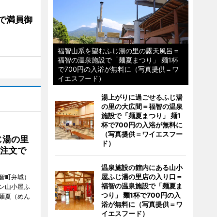
で満員御
福智山系を望むふじ湯の里の露天風呂＝
福智の温泉施設で「麺夏まつり」 麺1杯
で700円の入浴が無料に（写真提供＝ワ
イエスフード）
湯上がりに過ごせるふじ湯
の里の大広間＝福智の温泉
施設で「麺夏まつり」 麺1
杯で700円の入浴が無料に
（写真提供＝ワイエスフー
じ湯の里
ド）
杯注文で
温泉施設の館内にある山小
屋ふじ湯の里店の入り口＝
智町弁城）
福智の温泉施設で「麺夏ま
ン山小屋ふ
つり」 麺1杯で700円の入
麺夏（めん
浴が無料に（写真提供＝ワ
イエスフード）