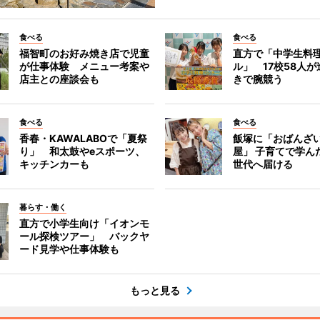
食べる
食べる
福智町のお好み焼き店で児童
直方で「中学生料
が仕事体験 メニュー考案や
ル」 17校58人
店主との座談会も
きで腕競う
食べる
食べる
香春・KAWALABOで「夏祭
飯塚に「おばんざ
り」 和太鼓やeスポーツ、
屋」 子育てで学ん
キッチンカーも
世代へ届ける
暮らす・働く
直方で小学生向け「イオンモ
ール探検ツアー」 バックヤ
ード見学や仕事体験も
もっと見る