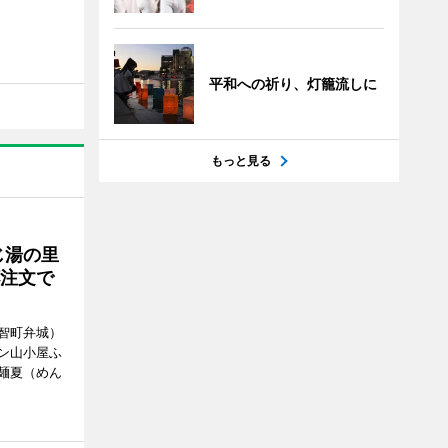
平和への祈り、灯籠流しに
もっと見る
じ湯の里
杯注文で
智町弁城）
ン山小屋ふ
麺夏（めん