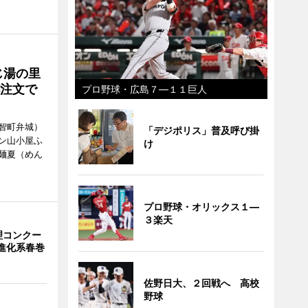
じ湯の里
杯注文で
プロ野球・広島７―１１巨人
智町弁城）
「デジポリス」普及呼び掛
ン山小屋ふ
け
麺夏（めん
プロ野球・オリックス１―
３楽天
理コンクー
が進化系春巻
佐野日大、２回戦へ 高校
野球