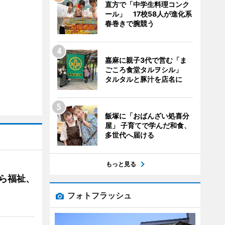
直方で「中学生料理コンク
ール」 17校58人が進化系
春巻きで腕競う
嘉麻に親子3代で営む「ま
ごころ食堂タルヲシル」
タルタルと豚汁を店名に
飯塚に「おばんざい処喜分
屋」 子育てで学んだ和食、
多世代へ届ける
もっと見る
ら福祉、
フォトフラッシュ