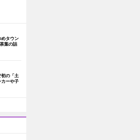
ゆめタウン
で茶葉の詰
で初の「土
ンカーや子