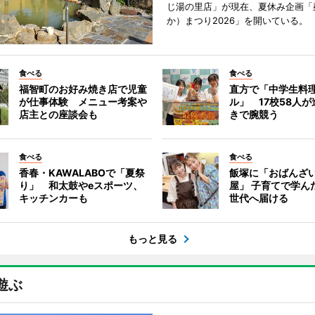
じ湯の里店」が現在、夏休み企画「
か）まつり2026」を開いている。
食べる
食べる
福智町のお好み焼き店で児童
直方で「中学生料
が仕事体験 メニュー考案や
ル」 17校58人
店主との座談会も
きで腕競う
食べる
食べる
香春・KAWALABOで「夏祭
飯塚に「おばんざ
り」 和太鼓やeスポーツ、
屋」 子育てで学ん
キッチンカーも
世代へ届ける
もっと見る
遊ぶ