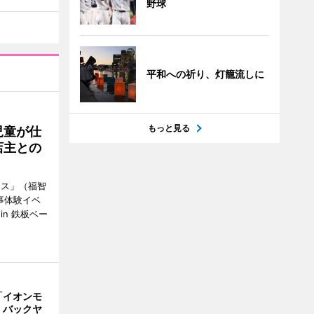
野球
平和への祈り、灯籠流しに
もっと見る
児童が仕
店主との
ース」（福智
事体験イベ
n 鉄板ベー
「イオンモ
 バックヤ