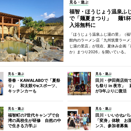
見る・遊ぶ
福智・ほうじょう温泉ふ
で「麺夏まつり」 麺1
入浴無料に
「ほうじょう温泉ふじ湯の里」（福
館内のラーメン店「九州筑豊ラーメ
じ湯の里店」が現在、夏休み企画「
か）まつり2026」を開いている。
見る・遊ぶ
見る・遊ぶ
香春・KAWALABOで「夏祭
田川・伊田商店街
り」 和太鼓やeスポーツ、
ち祭り in 夜市」
キッチンカーも
が3年ぶりに復活
見る・遊ぶ
見る・遊ぶ
福智町の7世代キャンプで台
田川・いいかねパ
湾の高校生が研修 自然の中
「変身」体験 お
で生きる力学ぶ
ンス、参加者募集