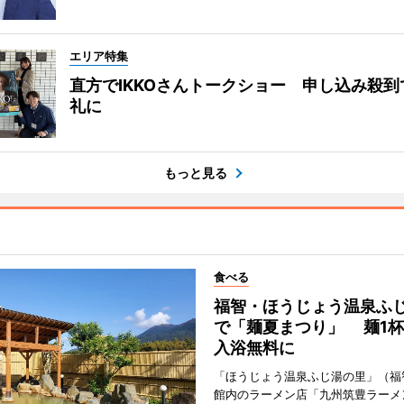
エリア特集
直方でIKKOさんトークショー 申し込み殺到
礼に
もっと見る
食べる
福智・ほうじょう温泉ふ
で「麺夏まつり」 麺1
入浴無料に
「ほうじょう温泉ふじ湯の里」（福
館内のラーメン店「九州筑豊ラーメ