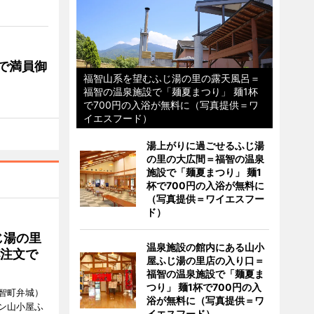
で満員御
福智山系を望むふじ湯の里の露天風呂＝
福智の温泉施設で「麺夏まつり」 麺1杯
で700円の入浴が無料に（写真提供＝ワ
イエスフード）
湯上がりに過ごせるふじ湯
の里の大広間＝福智の温泉
施設で「麺夏まつり」 麺1
杯で700円の入浴が無料に
（写真提供＝ワイエスフー
ド）
じ湯の里
温泉施設の館内にある山小
杯注文で
屋ふじ湯の里店の入り口＝
福智の温泉施設で「麺夏ま
つり」 麺1杯で700円の入
智町弁城）
浴が無料に（写真提供＝ワ
ン山小屋ふ
イエスフード）