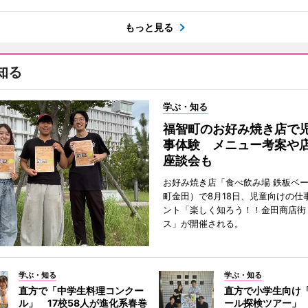
もっと見る
知る
学ぶ・知る
福智町のお好み焼き店で
事体験 メニュー考案や
座談会も
お好み焼き店「食べ飲み場 鉄板ベ
町金田）で8月18日、児童向けの仕
ント「楽しく知ろう！！金田商店街 i
ス」が開催される。
学ぶ・知る
学ぶ・知る
直方で「中学生料理コンクー
直方で小学生向け
ル」 17校58人が進化系春巻
ール探検ツアー」