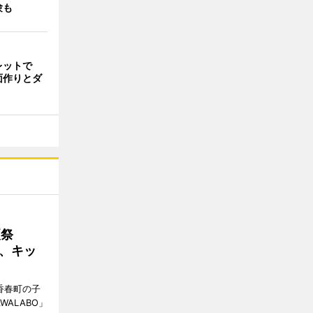
験も
レットで
面作りとダ
夏祭
、キッ
、香春町の子
ALABO」