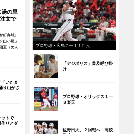
じ湯の里
杯注文で
智町弁城）
ン山小屋ふ
プロ野球・広島７―１１巨人
麺夏（めん
「デジポリス」普及呼び掛
け
で「いたま
 踊り山がさ
プロ野球・オリックス１―
３楽天
レットで
面作りとダ
佐野日大、２回戦へ 高校