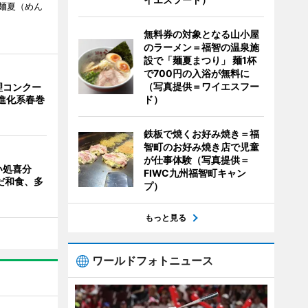
麺夏（めん
無料券の対象となる山小屋
のラーメン＝福智の温泉施
設で「麺夏まつり」 麺1杯
で700円の入浴が無料に
（写真提供＝ワイエスフー
理コンクー
が進化系春巻
ド）
鉄板で焼くお好み焼き＝福
智町のお好み焼き店で児童
が仕事体験（写真提供＝
い処喜分
FIWC九州福智町キャン
だ和食、多
プ）
もっと見る
ワールドフォトニュース