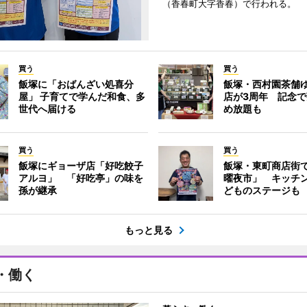
（香春町大字香春）で行われる。
買う
買う
飯塚に「おばんざい処喜分
飯塚・西村園茶舗
屋」 子育てで学んだ和食、多
店が3周年 記念
世代へ届ける
め放題も
買う
買う
飯塚にギョーザ店「好吃餃子
飯塚・東町商店街
アルヨ」 「好吃亭」の味を
曜夜市」 キッチ
孫が継承
どものステージも
もっと見る
・働く