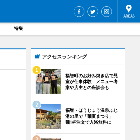
特集
アクセスランキング
福智町のお好み焼き店で児
童が仕事体験 メニュー考
案や店主との座談会も
福智・ほうじょう温泉ふじ
湯の里で「麺夏まつり」
麺1杯注文で入浴無料に