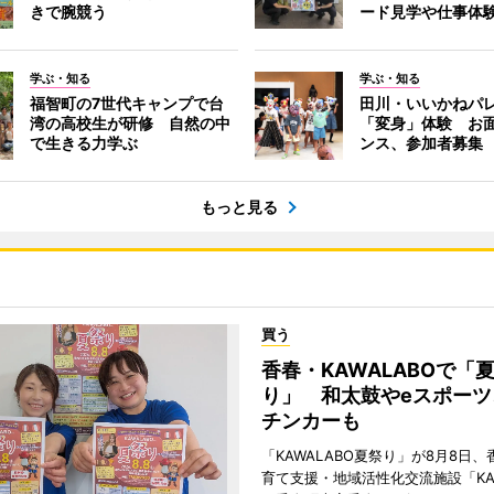
きで腕競う
ード見学や仕事体
学ぶ・知る
学ぶ・知る
福智町の7世代キャンプで台
田川・いいかねパ
湾の高校生が研修 自然の中
「変身」体験 お
で生きる力学ぶ
ンス、参加者募集
もっと見る
買う
香春・KAWALABOで「
り」 和太鼓やeスポーツ
チンカーも
「KAWALABO夏祭り」が8月8日
育て支援・地域活性化交流施設「KAW