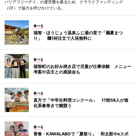
バリアフリーデイ」の運営費を募るため、クラウドファンディング
（CF）で協力を呼びかけている。
食べる
福智・ほうじょう温泉ふじ湯の里で「麺夏まつ
り」 麺1杯注文で入浴無料に
食べる
福智町のお好み焼き店で児童が仕事体験 メニュー
考案や店主との座談会も
食べる
直方で「中学生料理コンクール」 17校58人が進
化系春巻きで腕競う
食べる
香春・KAWALABOで「夏祭り」 和太鼓やeスポ