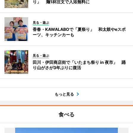
り」 麺1杯注文で入浴無料に
見る・遊ぶ
香春・KAWALABOで「夏祭り」 和太鼓やeスポ
ーツ、キッチンカーも
見る・遊ぶ
田川・伊田商店街で「いたまち祭り in 夜市」 踊
り山がさが3年ぶりに復活
もっと見る
食べる