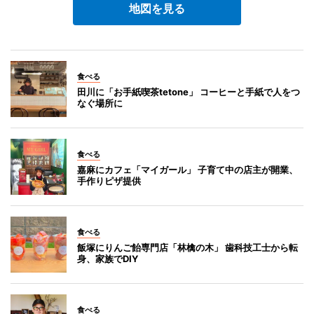
地図を見る
食べる
田川に「お手紙喫茶tetone」 コーヒーと手紙で人をつ
なぐ場所に
食べる
嘉麻にカフェ「マイガール」 子育て中の店主が開業、
手作りピザ提供
食べる
飯塚にりんご飴専門店「林檎の木」 歯科技工士から転
身、家族でDIY
食べる