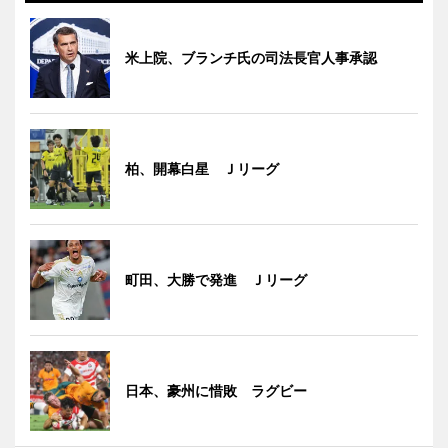
米上院、ブランチ氏の司法長官人事承認
柏、開幕白星 Ｊリーグ
町田、大勝で発進 Ｊリーグ
日本、豪州に惜敗 ラグビー