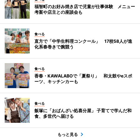
福智町のお好み焼き店で児童が仕事体験 メニュー
考案や店主との座談会も
食べる
直方で「中学生料理コンクール」 17校58人が進
化系春巻きで腕競う
食べる
香春・KAWALABOで「夏祭り」 和太鼓やeスポ
ーツ、キッチンカーも
食べる
飯塚に「おばんざい処喜分屋」 子育てで学んだ和
食、多世代へ届ける
もっと見る