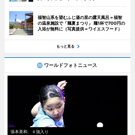
福智山系を望むふじ湯の里の露天風呂＝福智
の温泉施設で「麺夏まつり」 麺1杯で700円の
入浴が無料に（写真提供＝ワイエスフード）
もっと見る
ワールドフォトニュース
張本美和、４強入り