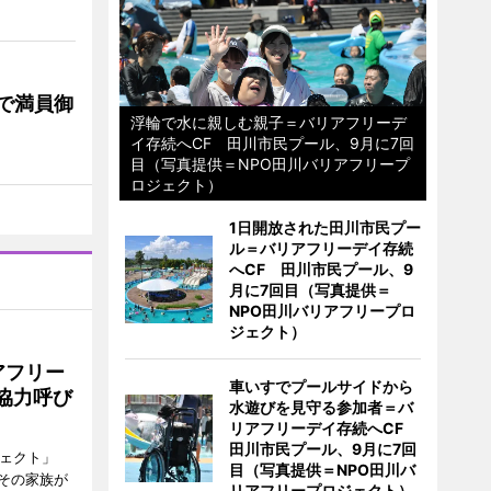
で満員御
浮輪で水に親しむ親子＝バリアフリーデ
イ存続へCF 田川市民プール、9月に7回
目（写真提供＝NPO田川バリアフリープ
ロジェクト）
1日開放された田川市民プー
ル＝バリアフリーデイ存続
へCF 田川市民プール、9
月に7回目（写真提供＝
NPO田川バリアフリープロ
ジェクト）
アフリー
車いすでプールサイドから
協力呼び
水遊びを見守る参加者＝バ
リアフリーデイ存続へCF
田川市民プール、9月に7回
ジェクト」
目（写真提供＝NPO田川バ
その家族が
リアフリープロジェクト）