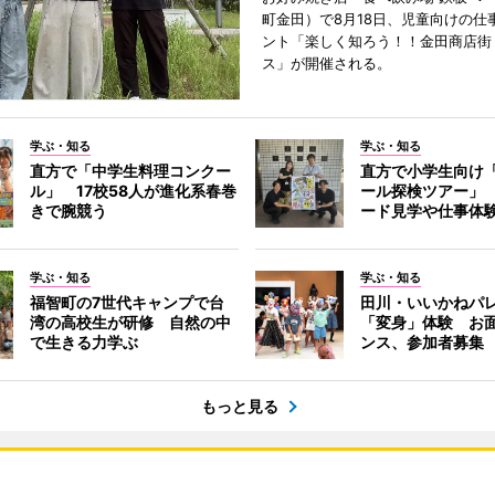
町金田）で8月18日、児童向けの仕
ント「楽しく知ろう！！金田商店街 i
ス」が開催される。
学ぶ・知る
学ぶ・知る
直方で「中学生料理コンクー
直方で小学生向け
ル」 17校58人が進化系春巻
ール探検ツアー」
きで腕競う
ード見学や仕事体
学ぶ・知る
学ぶ・知る
福智町の7世代キャンプで台
田川・いいかねパ
湾の高校生が研修 自然の中
「変身」体験 お
で生きる力学ぶ
ンス、参加者募集
もっと見る