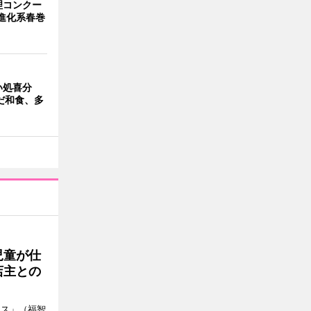
理コンクー
が進化系春巻
い処喜分
だ和食、多
児童が仕
店主との
ース」（福智