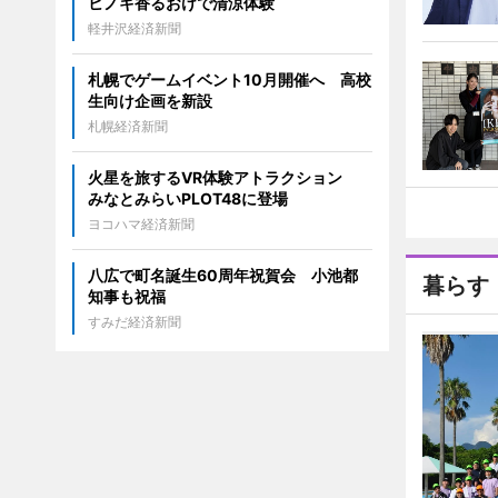
ヒノキ香るおけで清涼体験
軽井沢経済新聞
札幌でゲームイベント10月開催へ 高校
生向け企画を新設
札幌経済新聞
火星を旅するVR体験アトラクション
みなとみらいPLOT48に登場
ヨコハマ経済新聞
八広で町名誕生60周年祝賀会 小池都
暮らす
知事も祝福
すみだ経済新聞