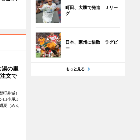
町田、大勝で発進 Ｊリー
グ
日本、豪州に惜敗 ラグビ
ー
じ湯の里
もっと見る
杯注文で
智町弁城）
ン山小屋ふ
麺夏（めん