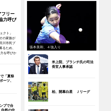
アフリー
協力呼び
ジェクト」
その家族が
田川市民プ
張本美和、４強入り
募るため、
協力を呼びか
米上院、ブランチ氏の司法
長官人事承認
Oで「夏祭
スポーツ、
柏、開幕白星 Ｊリーグ
ャンプで台
 自然の中