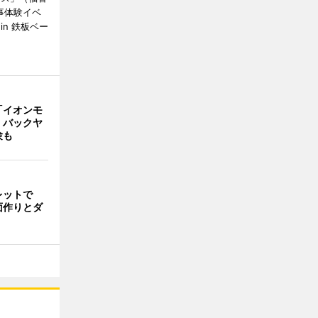
事体験イベ
n 鉄板ベー
「イオンモ
 バックヤ
験も
レットで
面作りとダ