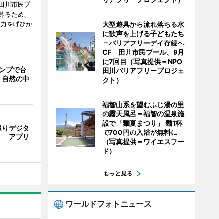
田川市民プ
募るため、
協力を呼びか
大型遊具から流れ落ちる水
に歓声を上げる子どもたち
＝バリアフリーデイ存続へ
CF 田川市民プール、9月
に7回目（写真提供＝NPO
ャンプで台
田川バリアフリープロジェ
 自然の中
クト）
福智山系を望むふじ湯の里
の露天風呂＝福智の温泉施
設で「麺夏まつり」 麺1杯
巡りデジタ
で700円の入浴が無料に
」 アプリ
（写真提供＝ワイエスフー
ド）
もっと見る
ワールドフォトニュース