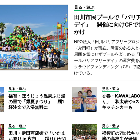
見る・遊ぶ
田川市民プールで「バリ
デイ」 開催に向けCFで
かけ
NPO法人「田川バリアフリープロ
（糸田町）が現在、障害のある人と
周囲を気にせずプールを楽しめる「
ールバリアフリーデイ」の運営費を
クラウドファンディング（CF）で
けている。
見る・遊ぶ
見る・遊ぶ
福智・ほうじょう温泉ふじ湯
香春・KAWALAB
の里で「麺夏まつり」 麺1
り」 和太鼓やe
杯注文で入浴無料に
キッチンカーも
見る・遊ぶ
見る・遊ぶ
田川・伊田商店街で「いたま
福智町の7世代キ
ち祭り in 夜市」 踊り山がさ
湾の高校生が研修