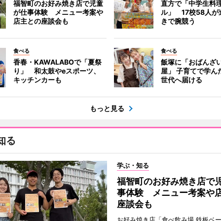
福智町のお好み焼き店で児童
直方で「中学生料
が仕事体験 メニュー考案や
ル」 17校58人
店主との座談会も
きで腕競う
食べる
食べる
香春・KAWALABOで「夏祭
飯塚に「おばんざ
り」 和太鼓やeスポーツ、
屋」 子育てで学ん
キッチンカーも
世代へ届ける
もっと見る
知る
学ぶ・知る
福智町のお好み焼き店で
事体験 メニュー考案や
座談会も
お好み焼き店「食べ飲み場 鉄板ベ