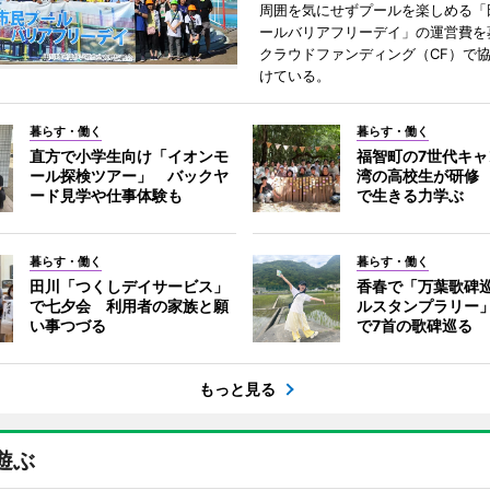
周囲を気にせずプールを楽しめる「
ールバリアフリーデイ」の運営費を
クラウドファンディング（CF）で
けている。
暮らす・働く
暮らす・働く
直方で小学生向け「イオンモ
福智町の7世代キ
ール探検ツアー」 バックヤ
湾の高校生が研修
ード見学や仕事体験も
で生きる力学ぶ
暮らす・働く
暮らす・働く
田川「つくしデイサービス」
香春で「万葉歌碑
で七夕会 利用者の家族と願
ルスタンプラリー
い事つづる
で7首の歌碑巡る
もっと見る
遊ぶ