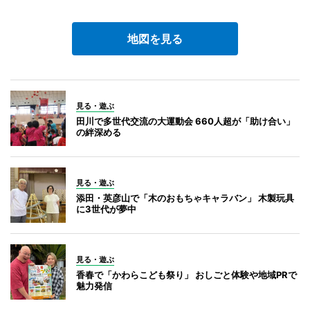
地図を見る
見る・遊ぶ
田川で多世代交流の大運動会 660人超が「助け合い」
の絆深める
見る・遊ぶ
添田・英彦山で「木のおもちゃキャラバン」 木製玩具
に3世代が夢中
見る・遊ぶ
香春で「かわらこども祭り」 おしごと体験や地域PRで
魅力発信