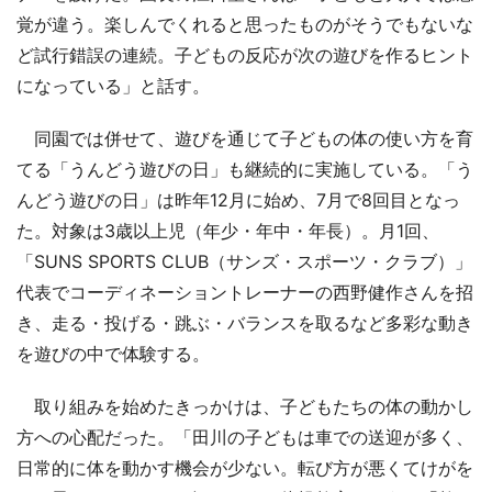
覚が違う。楽しんでくれると思ったものがそうでもないな
ど試行錯誤の連続。子どもの反応が次の遊びを作るヒント
になっている」と話す。
同園では併せて、遊びを通じて子どもの体の使い方を育
てる「うんどう遊びの日」も継続的に実施している。「う
んどう遊びの日」は昨年12月に始め、7月で8回目となっ
た。対象は3歳以上児（年少・年中・年長）。月1回、
「SUNS SPORTS CLUB（サンズ・スポーツ・クラブ）」
代表でコーディネーショントレーナーの西野健作さんを招
き、走る・投げる・跳ぶ・バランスを取るなど多彩な動き
を遊びの中で体験する。
取り組みを始めたきっかけは、子どもたちの体の動かし
方への心配だった。「田川の子どもは車での送迎が多く、
日常的に体を動かす機会が少ない。転び方が悪くてけがを