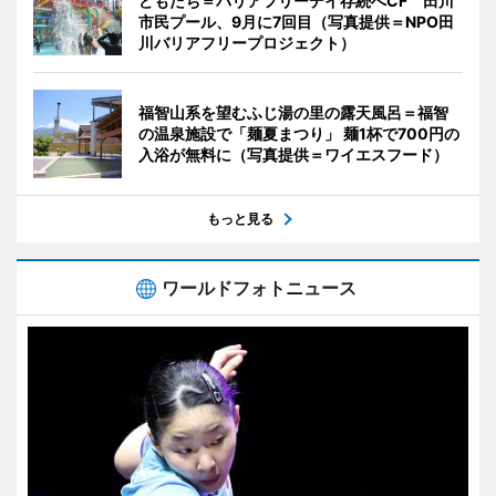
どもたち＝バリアフリーデイ存続へCF 田川
市民プール、9月に7回目（写真提供＝NPO田
川バリアフリープロジェクト）
福智山系を望むふじ湯の里の露天風呂＝福智
の温泉施設で「麺夏まつり」 麺1杯で700円の
入浴が無料に（写真提供＝ワイエスフード）
もっと見る
ワールドフォトニュース