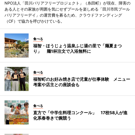
NPO法人「田川バリアフリープロジェクト」（糸田町）が現在、障害の
ある人とその家族が周囲を気にせずプールを楽しめる「田川市民プール
バリアフリーデイ」の運営費を募るため、クラウドファンディング
（CF）で協力を呼びかけている。
食べる
福智・ほうじょう温泉ふじ湯の里で「麺夏まつ
り」 麺1杯注文で入浴無料に
食べる
福智町のお好み焼き店で児童が仕事体験 メニュー
考案や店主との座談会も
食べる
直方で「中学生料理コンクール」 17校58人が進
化系春巻きで腕競う