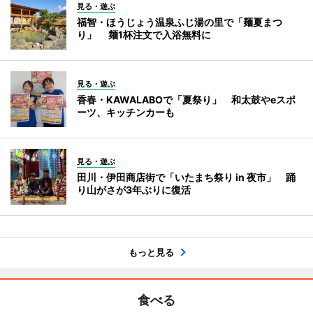
見る・遊ぶ
福智・ほうじょう温泉ふじ湯の里で「麺夏まつ
り」 麺1杯注文で入浴無料に
見る・遊ぶ
香春・KAWALABOで「夏祭り」 和太鼓やeスポ
ーツ、キッチンカーも
見る・遊ぶ
田川・伊田商店街で「いたまち祭り in 夜市」 踊
り山がさが3年ぶりに復活
もっと見る
食べる