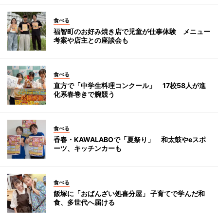
食べる
福智町のお好み焼き店で児童が仕事体験 メニュー
考案や店主との座談会も
食べる
直方で「中学生料理コンクール」 17校58人が進
化系春巻きで腕競う
食べる
香春・KAWALABOで「夏祭り」 和太鼓やeスポ
ーツ、キッチンカーも
食べる
飯塚に「おばんざい処喜分屋」 子育てで学んだ和
食、多世代へ届ける