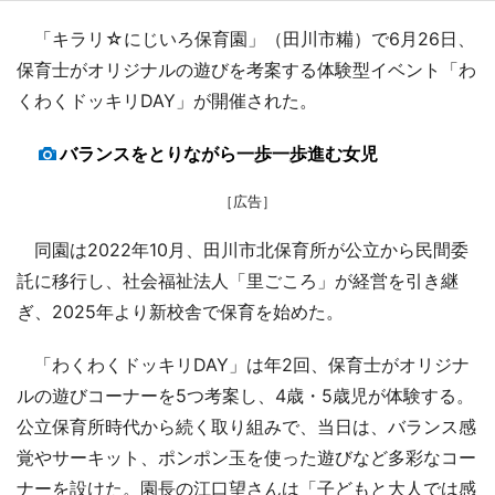
「キラリ☆にじいろ保育園」（田川市糒）で6月26日、
保育士がオリジナルの遊びを考案する体験型イベント「わ
くわくドッキリDAY」が開催された。
バランスをとりながら一歩一歩進む女児
［広告］
同園は2022年10月、田川市北保育所が公立から民間委
託に移行し、社会福祉法人「里ごころ」が経営を引き継
ぎ、2025年より新校舎で保育を始めた。
「わくわくドッキリDAY」は年2回、保育士がオリジナ
ルの遊びコーナーを5つ考案し、4歳・5歳児が体験する。
公立保育所時代から続く取り組みで、当日は、バランス感
覚やサーキット、ポンポン玉を使った遊びなど多彩なコー
ナーを設けた。園長の江口望さんは「子どもと大人では感