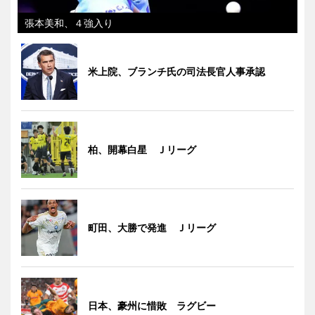
張本美和、４強入り
米上院、ブランチ氏の司法長官人事承認
柏、開幕白星 Ｊリーグ
町田、大勝で発進 Ｊリーグ
日本、豪州に惜敗 ラグビー