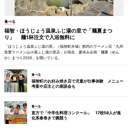
食べる
福智・ほうじょう温泉ふじ湯の里で「麺夏まつ
り」 麺1杯注文で入浴無料に
「ほうじょう温泉ふじ湯の里」（福智町弁城）館内のラーメン店「九州
筑豊ラーメン山小屋ふじ湯の里店」が現在、夏休み企画「麺夏（めん
か）まつり2026」を開いている。
食べる
福智町のお好み焼き店で児童が仕事体験 メニュー
考案や店主との座談会も
食べる
直方で「中学生料理コンクール」 17校58人が進
化系春巻きで腕競う