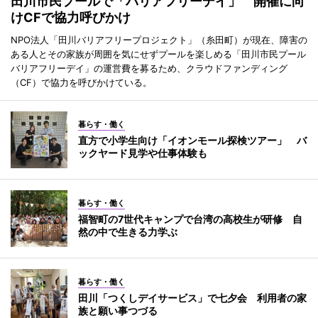
田川市民プールで「バリアフリーデイ」 開催に向
けCFで協力呼びかけ
NPO法人「田川バリアフリープロジェクト」（糸田町）が現在、障害の
ある人とその家族が周囲を気にせずプールを楽しめる「田川市民プール
バリアフリーデイ」の運営費を募るため、クラウドファンディング
（CF）で協力を呼びかけている。
暮らす・働く
直方で小学生向け「イオンモール探検ツアー」 バ
ックヤード見学や仕事体験も
暮らす・働く
福智町の7世代キャンプで台湾の高校生が研修 自
然の中で生きる力学ぶ
暮らす・働く
田川「つくしデイサービス」で七夕会 利用者の家
族と願い事つづる