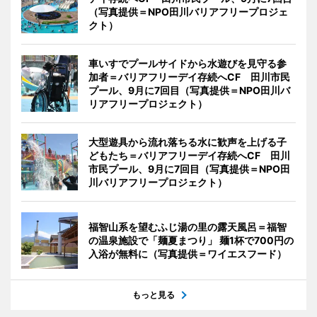
（写真提供＝NPO田川バリアフリープロジェ
クト）
車いすでプールサイドから水遊びを見守る参
加者＝バリアフリーデイ存続へCF 田川市民
プール、9月に7回目（写真提供＝NPO田川バ
リアフリープロジェクト）
大型遊具から流れ落ちる水に歓声を上げる子
どもたち＝バリアフリーデイ存続へCF 田川
市民プール、9月に7回目（写真提供＝NPO田
川バリアフリープロジェクト）
福智山系を望むふじ湯の里の露天風呂＝福智
の温泉施設で「麺夏まつり」 麺1杯で700円の
入浴が無料に（写真提供＝ワイエスフード）
もっと見る