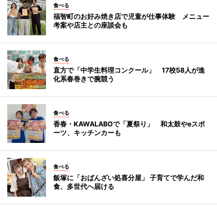
食べる
福智町のお好み焼き店で児童が仕事体験 メニュー
考案や店主との座談会も
食べる
直方で「中学生料理コンクール」 17校58人が進
化系春巻きで腕競う
食べる
香春・KAWALABOで「夏祭り」 和太鼓やeスポ
ーツ、キッチンカーも
食べる
飯塚に「おばんざい処喜分屋」 子育てで学んだ和
食、多世代へ届ける