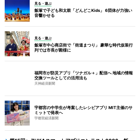
見る・遊ぶ
飯塚で子ども和太鼓「どんどこKids」 6団体が力強い
音響かせる
見る・遊ぶ
飯塚市中心商店街で「街道まつり」 豪華な時代仮装行
列では市長が殿様に
福岡市が防災アプリ「ツナガル＋」配信へ 地域の情報
交換ツールとしての活用法も
天神経済新聞
宇都宮の中学生が考案したレシピアプリ MIT主催のサ
ミットで発表へ
宇都宮経済新聞