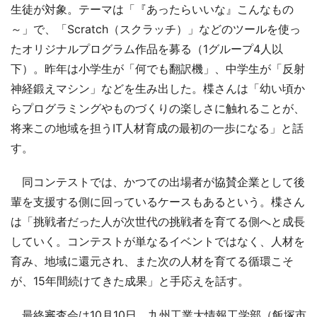
生徒が対象。テーマは「『あったらいいな』こんなもの
～」で、「Scratch（スクラッチ）」などのツールを使っ
たオリジナルプログラム作品を募る（1グループ4人以
下）。昨年は小学生が「何でも翻訳機」、中学生が「反射
神経鍛えマシン」などを生み出した。楪さんは「幼い頃か
らプログラミングやものづくりの楽しさに触れることが、
将来この地域を担うIT人材育成の最初の一歩になる」と話
す。
同コンテストでは、かつての出場者が協賛企業として後
輩を支援する側に回っているケースもあるという。楪さん
は「挑戦者だった人が次世代の挑戦者を育てる側へと成長
していく。コンテストが単なるイベントではなく、人材を
育み、地域に還元され、また次の人材を育てる循環こそ
が、15年間続けてきた成果」と手応えを話す。
最終審査会は10月10日、九州工業大情報工学部（飯塚市