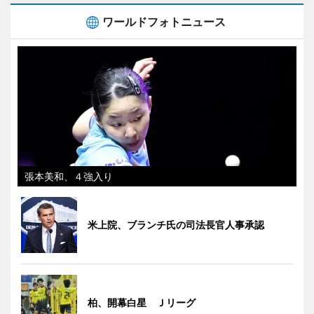
ワールドフォトニュース
張本美和、４強入り
米上院、ブランチ氏の司法長官人事承認
柏、開幕白星 Ｊリーグ