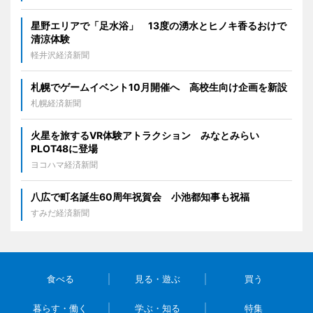
星野エリアで「足水浴」 13度の湧水とヒノキ香るおけで
清涼体験
軽井沢経済新聞
札幌でゲームイベント10月開催へ 高校生向け企画を新設
札幌経済新聞
火星を旅するVR体験アトラクション みなとみらい
PLOT48に登場
ヨコハマ経済新聞
八広で町名誕生60周年祝賀会 小池都知事も祝福
すみだ経済新聞
食べる
見る・遊ぶ
買う
暮らす・働く
学ぶ・知る
特集