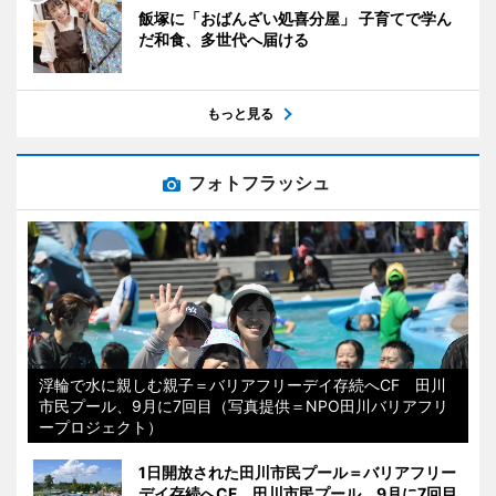
飯塚に「おばんざい処喜分屋」 子育てで学ん
だ和食、多世代へ届ける
もっと見る
フォトフラッシュ
浮輪で水に親しむ親子＝バリアフリーデイ存続へCF 田川
市民プール、9月に7回目（写真提供＝NPO田川バリアフリ
ープロジェクト）
1日開放された田川市民プール＝バリアフリー
デイ存続へCF 田川市民プール、9月に7回目