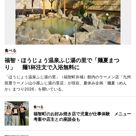
食べる
福智・ほうじょう温泉ふじ湯の里で「麺夏まつ
り」 麺1杯注文で入浴無料に
「ほうじょう温泉ふじ湯の里」（福智町弁城）館内のラーメン店「九州
筑豊ラーメン山小屋ふじ湯の里店」が現在、夏休み企画「麺夏（めん
か）まつり2026」を開いている。
食べる
福智町のお好み焼き店で児童が仕事体験 メニュー
考案や店主との座談会も