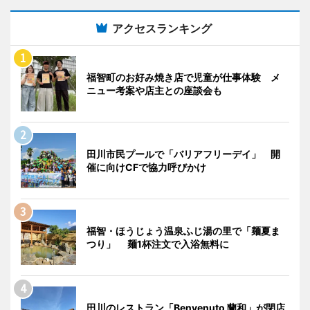
アクセスランキング
福智町のお好み焼き店で児童が仕事体験 メ
ニュー考案や店主との座談会も
田川市民プールで「バリアフリーデイ」 開
催に向けCFで協力呼びかけ
福智・ほうじょう温泉ふじ湯の里で「麺夏ま
つり」 麺1杯注文で入浴無料に
田川のレストラン「Benvenuto 蘭和」が閉店