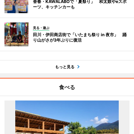
香春・KAWALABOで「夏祭り」 和太鼓やeスポ
ーツ、キッチンカーも
見る・遊ぶ
田川・伊田商店街で「いたまち祭り in 夜市」 踊
り山がさが3年ぶりに復活
もっと見る
食べる