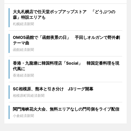
大丸札幌店で任天堂ポップアップストア 「どうぶつの
森」特設エリアも
札幌経済新聞
OMO5函館で「函館夜景の日」 手回しオルガンで野外劇
テーマ曲
函館経済新聞
香港・九龍塘に韓国料理店「Social」 韓国定番料理を現
代風に
香港経済新聞
SC相模原、熊本と引き分け J3リーグ開幕
相模原町田経済新聞
関門海峡花火大会、無料エリアなしの門司側をライブ配信
小倉経済新聞