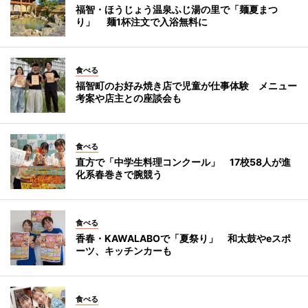
福智・ほうじょう温泉ふじ湯の里で「麺夏まつ
り」 麺1杯注文で入浴無料に
食べる
福智町のお好み焼き店で児童が仕事体験 メニュー
考案や店主との座談会も
食べる
直方で「中学生料理コンクール」 17校58人が進
化系春巻きで腕競う
食べる
香春・KAWALABOで「夏祭り」 和太鼓やeスポ
ーツ、キッチンカーも
食べる