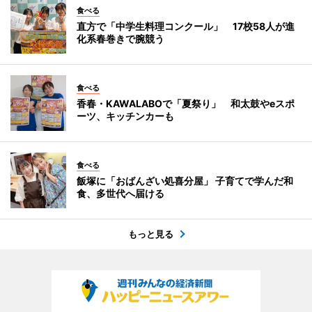
食べる
直方で「中学生料理コンクール」 17校58人が進
化系春巻きで腕競う
食べる
香春・KAWALABOで「夏祭り」 和太鼓やeスポ
ーツ、キッチンカーも
食べる
飯塚に「おばんざい処喜分屋」 子育てで学んだ和
食、多世代へ届ける
もっと見る