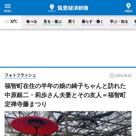
32°C
食べる
見る・遊ぶ
買う
暮らす・働く
学ぶ・知る
フォトフラッシュ
2025.04.22
福智町在住の半年の娘の綺子ちゃんと訪れた
中原銀二・莉歩さん夫妻とその友人＝福智町
定禅寺藤まつり