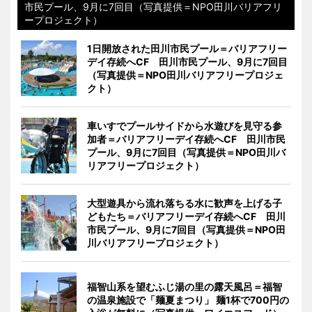
市民プール、9月に7回目（写真提供＝NPO田川バリアフリ
ープロジェクト）
1日開放された田川市民プール＝バリアフリー
デイ存続へCF 田川市民プール、9月に7回目
（写真提供＝NPO田川バリアフリープロジェ
クト）
車いすでプールサイドから水遊びを見守る参
加者＝バリアフリーデイ存続へCF 田川市民
プール、9月に7回目（写真提供＝NPO田川バ
リアフリープロジェクト）
大型遊具から流れ落ちる水に歓声を上げる子
どもたち＝バリアフリーデイ存続へCF 田川
市民プール、9月に7回目（写真提供＝NPO田
川バリアフリープロジェクト）
福智山系を望むふじ湯の里の露天風呂＝福智
の温泉施設で「麺夏まつり」 麺1杯で700円の