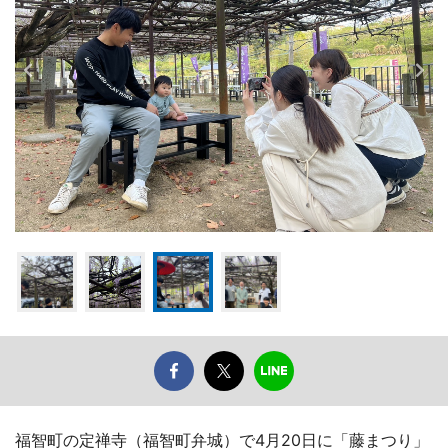
福智町の定禅寺（福智町弁城）で4月20日に「藤まつり」