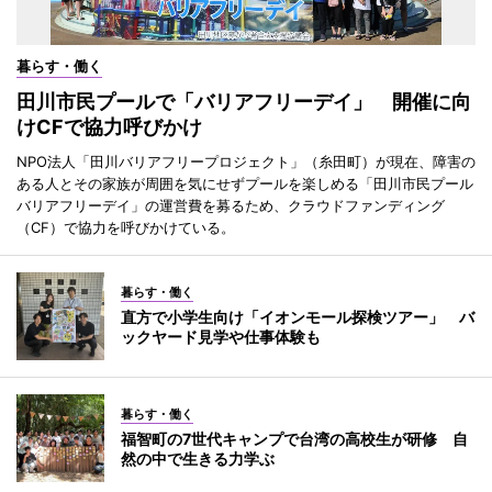
暮らす・働く
田川市民プールで「バリアフリーデイ」 開催に向
けCFで協力呼びかけ
NPO法人「田川バリアフリープロジェクト」（糸田町）が現在、障害の
ある人とその家族が周囲を気にせずプールを楽しめる「田川市民プール
バリアフリーデイ」の運営費を募るため、クラウドファンディング
（CF）で協力を呼びかけている。
暮らす・働く
直方で小学生向け「イオンモール探検ツアー」 バ
ックヤード見学や仕事体験も
暮らす・働く
福智町の7世代キャンプで台湾の高校生が研修 自
然の中で生きる力学ぶ