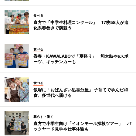
食べる
直方で「中学生料理コンクール」 17校58人が進
化系春巻きで腕競う
食べる
香春・KAWALABOで「夏祭り」 和太鼓やeスポ
ーツ、キッチンカーも
食べる
飯塚に「おばんざい処喜分屋」 子育てで学んだ和
食、多世代へ届ける
暮らす・働く
直方で小学生向け「イオンモール探検ツアー」 バ
ックヤード見学や仕事体験も