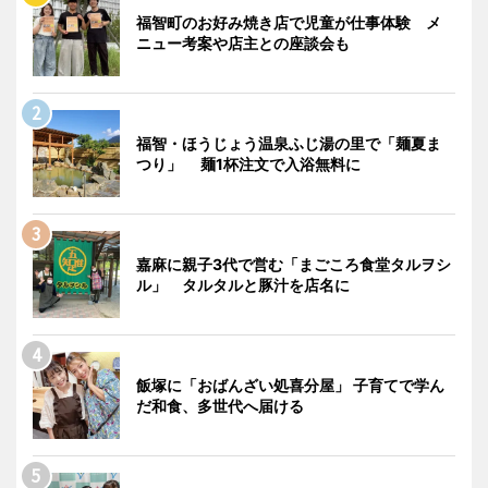
福智町のお好み焼き店で児童が仕事体験 メ
ニュー考案や店主との座談会も
福智・ほうじょう温泉ふじ湯の里で「麺夏ま
つり」 麺1杯注文で入浴無料に
嘉麻に親子3代で営む「まごころ食堂タルヲシ
ル」 タルタルと豚汁を店名に
飯塚に「おばんざい処喜分屋」 子育てで学ん
だ和食、多世代へ届ける