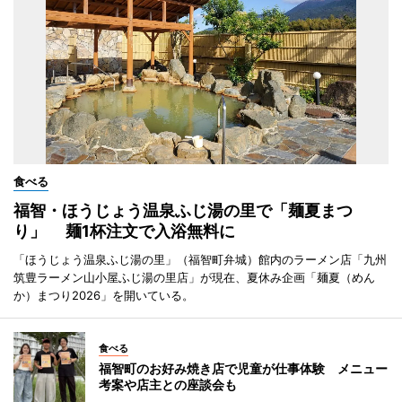
食べる
福智・ほうじょう温泉ふじ湯の里で「麺夏まつ
り」 麺1杯注文で入浴無料に
「ほうじょう温泉ふじ湯の里」（福智町弁城）館内のラーメン店「九州
筑豊ラーメン山小屋ふじ湯の里店」が現在、夏休み企画「麺夏（めん
か）まつり2026」を開いている。
食べる
福智町のお好み焼き店で児童が仕事体験 メニュー
考案や店主との座談会も