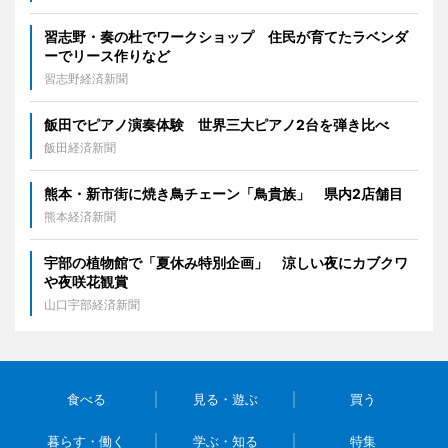
習志野・奏の杜でワークショップ 住民が育てたラベンダ
ーでリース作りなど
習志野経済新聞
飯田でピアノ演奏体験 世界三大ピアノ2台を弾き比べ
飯田経済新聞
熊本・新市街に焼き鳥チェーン「鳥貴族」 県内2店舗目
熊本経済新聞
宇部の植物館で「夏休み特別企画」 涼しい夜にカブクワ
や夜咲花観賞
山口宇部経済新聞
食べる
見る・遊ぶ
買う
暮らす・働く
学ぶ・知る
特集