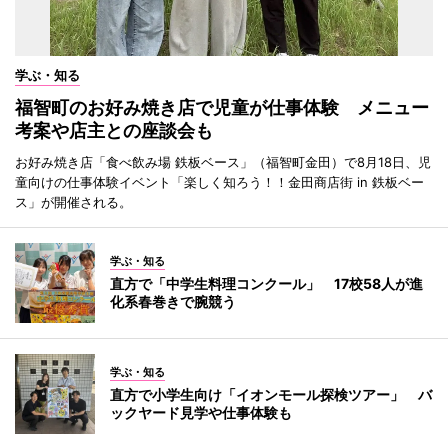
学ぶ・知る
福智町のお好み焼き店で児童が仕事体験 メニュー
考案や店主との座談会も
お好み焼き店「食べ飲み場 鉄板ベース」（福智町金田）で8月18日、児
童向けの仕事体験イベント「楽しく知ろう！！金田商店街 in 鉄板ベー
ス」が開催される。
学ぶ・知る
直方で「中学生料理コンクール」 17校58人が進
化系春巻きで腕競う
学ぶ・知る
直方で小学生向け「イオンモール探検ツアー」 バ
ックヤード見学や仕事体験も