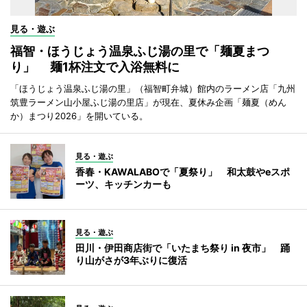
見る・遊ぶ
福智・ほうじょう温泉ふじ湯の里で「麺夏まつ
り」 麺1杯注文で入浴無料に
「ほうじょう温泉ふじ湯の里」（福智町弁城）館内のラーメン店「九州
筑豊ラーメン山小屋ふじ湯の里店」が現在、夏休み企画「麺夏（めん
か）まつり2026」を開いている。
見る・遊ぶ
香春・KAWALABOで「夏祭り」 和太鼓やeスポ
ーツ、キッチンカーも
見る・遊ぶ
田川・伊田商店街で「いたまち祭り in 夜市」 踊
り山がさが3年ぶりに復活