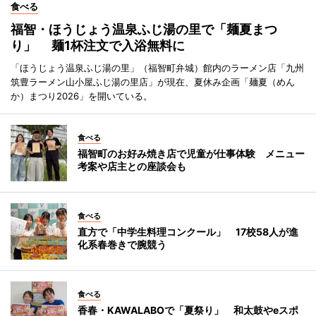
食べる
福智・ほうじょう温泉ふじ湯の里で「麺夏まつ
り」 麺1杯注文で入浴無料に
「ほうじょう温泉ふじ湯の里」（福智町弁城）館内のラーメン店「九州
筑豊ラーメン山小屋ふじ湯の里店」が現在、夏休み企画「麺夏（めん
か）まつり2026」を開いている。
食べる
福智町のお好み焼き店で児童が仕事体験 メニュー
考案や店主との座談会も
食べる
直方で「中学生料理コンクール」 17校58人が進
化系春巻きで腕競う
食べる
香春・KAWALABOで「夏祭り」 和太鼓やeスポ