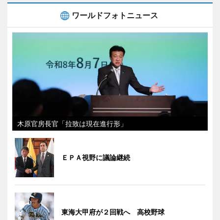
ワールドフォトニュース
木原官房長官「拉致は現在進行形」
ＥＰＡ視野に議論継続
東海大甲府が２回戦へ 高校野球