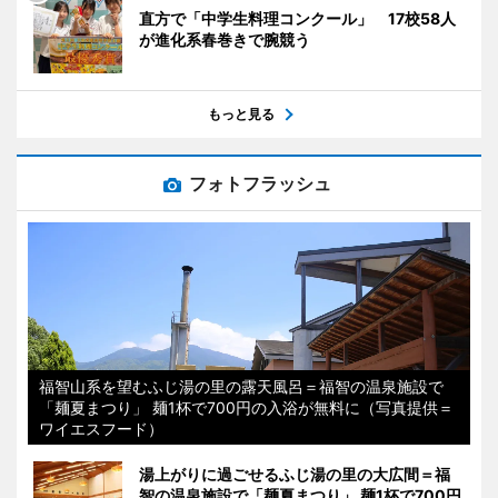
直方で「中学生料理コンクール」 17校58人
が進化系春巻きで腕競う
もっと見る
フォトフラッシュ
福智山系を望むふじ湯の里の露天風呂＝福智の温泉施設で
「麺夏まつり」 麺1杯で700円の入浴が無料に（写真提供＝
ワイエスフード）
湯上がりに過ごせるふじ湯の里の大広間＝福
智の温泉施設で「麺夏まつり」 麺1杯で700円