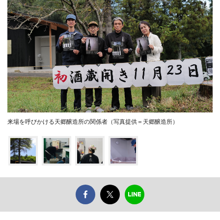
来場を呼びかける天郷醸造所の関係者（写真提供＝天郷醸造所）