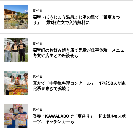
食べる
福智・ほうじょう温泉ふじ湯の里で「麺夏まつ
り」 麺1杯注文で入浴無料に
食べる
福智町のお好み焼き店で児童が仕事体験 メニュー
考案や店主との座談会も
食べる
直方で「中学生料理コンクール」 17校58人が進
化系春巻きで腕競う
食べる
香春・KAWALABOで「夏祭り」 和太鼓やeスポ
ーツ、キッチンカーも