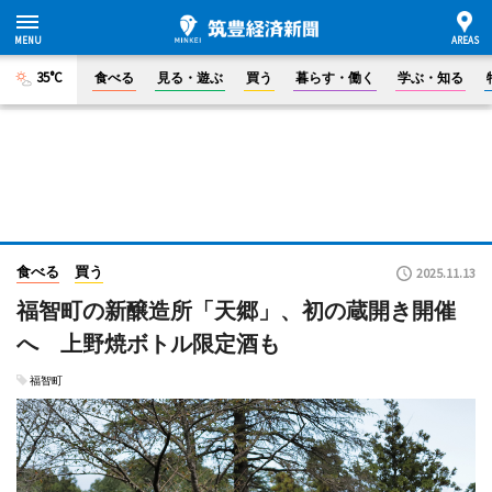
35°C
食べる
見る・遊ぶ
買う
暮らす・働く
学ぶ・知る
食べる
買う
2025.11.13
福智町の新醸造所「天郷」、初の蔵開き開催
へ 上野焼ボトル限定酒も
福智町