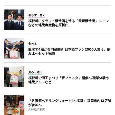
暮らす・働く
福智町にクラフト醸造酒を造る「天郷醸造所」 レモン
などの地元農産物を原料に
食べる
飯塚で4蔵が合同蔵開き 日本酒ファン2000人集う、飲
み比べセット完売
見る・遊ぶ
福智町で商工まつり「夢フェスタ」開催へ 職業体験や
地元グルメなど
「佐賀酒ペアリングウォーク in 福岡」 福岡市内13店舗
が参加へ
天神経済新聞