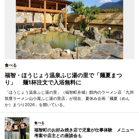
食べる
福智・ほうじょう温泉ふじ湯の里で「麺夏まつ
り」 麺1杯注文で入浴無料に
「ほうじょう温泉ふじ湯の里」（福智町弁城）館内のラーメン店「九州
筑豊ラーメン山小屋ふじ湯の里店」が現在、夏休み企画「麺夏（めん
か）まつり2026」を開いている。
食べる
福智町のお好み焼き店で児童が仕事体験 メニュー
考案や店主との座談会も