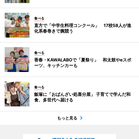
食べる
直方で「中学生料理コンクール」 17校58人が進
化系春巻きで腕競う
食べる
香春・KAWALABOで「夏祭り」 和太鼓やeスポ
ーツ、キッチンカーも
食べる
飯塚に「おばんざい処喜分屋」 子育てで学んだ和
食、多世代へ届ける
もっと見る