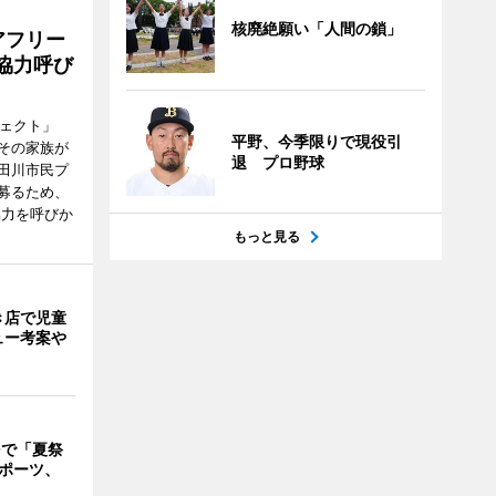
核廃絶願い「人間の鎖」
アフリー
協力呼び
ジェクト」
平野、今季限りで現役引
その家族が
退 プロ野球
田川市民プ
募るため、
協力を呼びか
もっと見る
き店で児童
ュー考案や
Oで「夏祭
スポーツ、