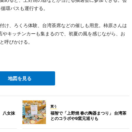
料循環バスも運行する。
付け、ろくろ体験、台湾茶席などの催しも用意。柿原さんは
店やキッチンカーも集まるので、初夏の風を感じながら、お
と呼びかける。
地図を見る
買う
」 八女抹
福智で「上野焼 春の陶器まつり」 台湾茶
とのコラボや9窯元巡りも