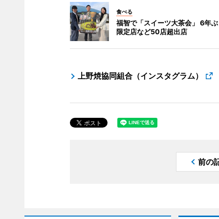
食べる
福智で「スイーツ大茶会」 6年
限定店など50店超出店
上野焼協同組合（インスタグラム）
前の