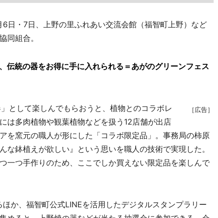
月6日・7日、上野の里ふれあい交流会館（福智町上野）など
協同組合。
り、伝統の器をお得に手に入れられる＝あがのグリーンフェス
」として楽しんでもらおうと、植物とのコラボレ
［広告］
には多肉植物や観葉植物などを扱う12店舗が出店
アを窯元の職人が形にした「コラボ限定品」。事務局の柿原
んな鉢植えが欲しい』という思いを職人の技術で実現した。
つ一つ手作りのため、ここでしか買えない限定品を楽しんで
ほか、福智町公式LINEを活用したデジタルスタンプラリー
集めると、上野焼の器などが当たる抽選会に参加できる。会