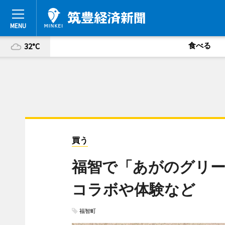
食べる
32°C
買う
福智で「あがのグリー
コラボや体験など
福智町