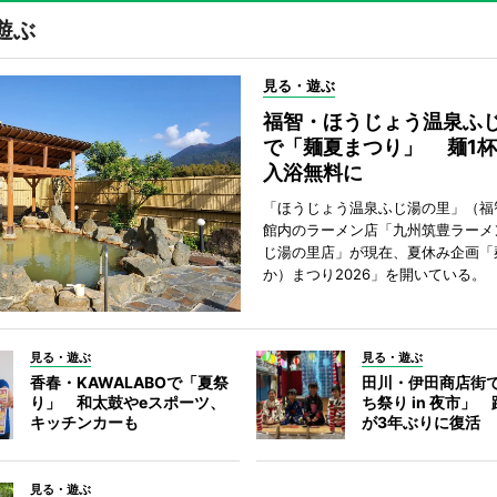
遊ぶ
見る・遊ぶ
福智・ほうじょう温泉ふ
で「麺夏まつり」 麺1
入浴無料に
「ほうじょう温泉ふじ湯の里」（福
館内のラーメン店「九州筑豊ラーメ
じ湯の里店」が現在、夏休み企画「
か）まつり2026」を開いている。
見る・遊ぶ
見る・遊ぶ
香春・KAWALABOで「夏祭
田川・伊田商店街
り」 和太鼓やeスポーツ、
ち祭り in 夜市」
キッチンカーも
が3年ぶりに復活
見る・遊ぶ