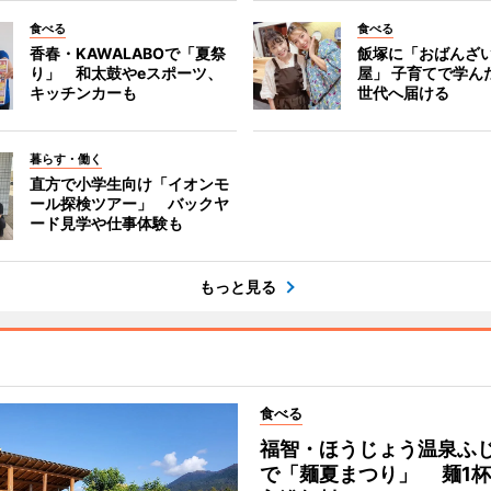
食べる
食べる
香春・KAWALABOで「夏祭
飯塚に「おばんざ
り」 和太鼓やeスポーツ、
屋」 子育てで学ん
キッチンカーも
世代へ届ける
暮らす・働く
直方で小学生向け「イオンモ
ール探検ツアー」 バックヤ
ード見学や仕事体験も
もっと見る
食べる
福智・ほうじょう温泉ふ
で「麺夏まつり」 麺1