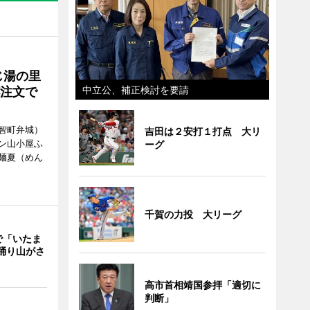
じ湯の里
中立公、補正検討を要請
杯注文で
智町弁城）
吉田は２安打１打点 大リ
ン山小屋ふ
ーグ
麺夏（めん
千賀の力投 大リーグ
で「いたま
 踊り山がさ
高市首相靖国参拝「適切に
判断」