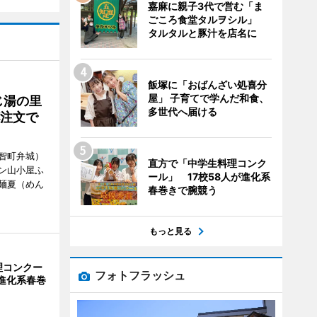
嘉麻に親子3代で営む「ま
ごころ食堂タルヲシル」
タルタルと豚汁を店名に
飯塚に「おばんざい処喜分
屋」 子育てで学んだ和食、
じ湯の里
多世代へ届ける
杯注文で
智町弁城）
直方で「中学生料理コンク
ン山小屋ふ
ール」 17校58人が進化系
麺夏（めん
春巻きで腕競う
もっと見る
理コンクー
フォトフラッシュ
が進化系春巻