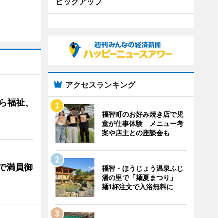
ピックアップ
アクセスランキング
ら福祉、
福智町のお好み焼き店で児
童が仕事体験 メニュー考
案や店主との座談会も
で満員御
福智・ほうじょう温泉ふじ
湯の里で「麺夏まつり」
麺1杯注文で入浴無料に