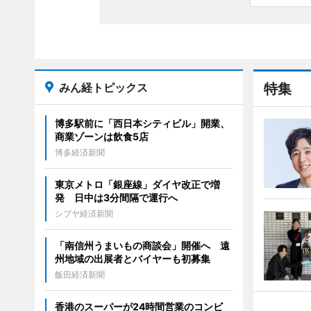
みん経トピックス
特集
博多駅前に「西日本シティビル」開業、
商業ゾーンは飲食5店
博多経済新聞
東京メトロ「銀座線」ダイヤ改正で増
発 日中は3分間隔で運行へ
シブヤ経済新聞
「南信州うまいもの商談会」開催へ 遠
州地域の出展者とバイヤーも初募集
飯田経済新聞
香港のスーパーが24時間営業のコンビ