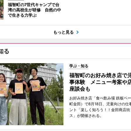
福智町の7世代キャンプで台
湾の高校生が研修 自然の中
で生きる力学ぶ
もっと見る
知る
学ぶ・知る
福智町のお好み焼き店で
事体験 メニュー考案や
座談会も
お好み焼き店「食べ飲み場 鉄板ベ
町金田）で8月18日、児童向けの仕
ント「楽しく知ろう！！金田商店街 i
ス」が開催される。