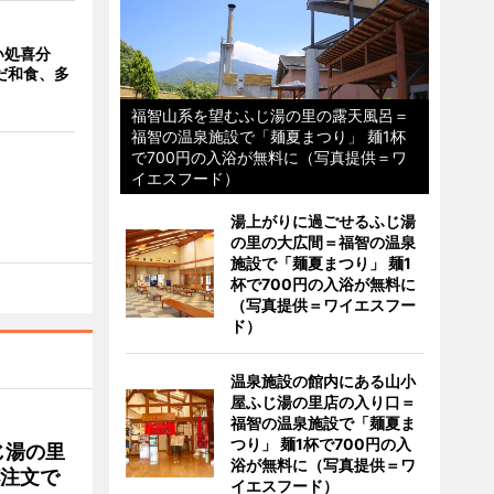
い処喜分
だ和食、多
福智山系を望むふじ湯の里の露天風呂＝
福智の温泉施設で「麺夏まつり」 麺1杯
で700円の入浴が無料に（写真提供＝ワ
イエスフード）
湯上がりに過ごせるふじ湯
の里の大広間＝福智の温泉
施設で「麺夏まつり」 麺1
杯で700円の入浴が無料に
（写真提供＝ワイエスフー
ド）
温泉施設の館内にある山小
屋ふじ湯の里店の入り口＝
福智の温泉施設で「麺夏ま
つり」 麺1杯で700円の入
じ湯の里
浴が無料に（写真提供＝ワ
杯注文で
イエスフード）