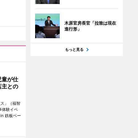
木原官房長官「拉致は現在
進行形」
もっと見る
児童が仕
店主との
ース」（福智
事体験イベ
n 鉄板ベー