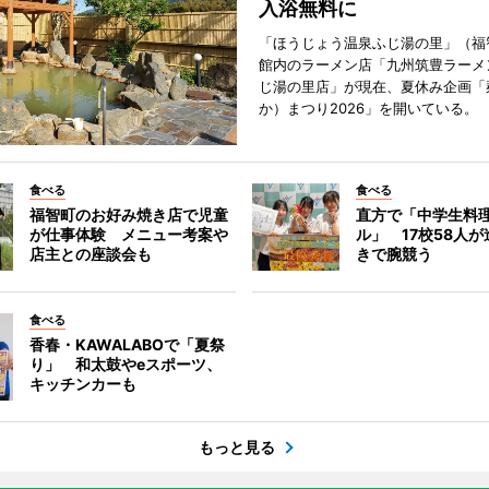
入浴無料に
「ほうじょう温泉ふじ湯の里」（福
館内のラーメン店「九州筑豊ラーメ
じ湯の里店」が現在、夏休み企画「
か）まつり2026」を開いている。
食べる
食べる
福智町のお好み焼き店で児童
直方で「中学生料
が仕事体験 メニュー考案や
ル」 17校58人
店主との座談会も
きで腕競う
食べる
香春・KAWALABOで「夏祭
り」 和太鼓やeスポーツ、
キッチンカーも
もっと見る