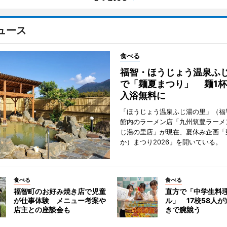
ュース
食べる
福智・ほうじょう温泉ふ
で「麺夏まつり」 麺1
入浴無料に
「ほうじょう温泉ふじ湯の里」（福
館内のラーメン店「九州筑豊ラーメ
じ湯の里店」が現在、夏休み企画「
か）まつり2026」を開いている。
食べる
食べる
福智町のお好み焼き店で児童
直方で「中学生料
が仕事体験 メニュー考案や
ル」 17校58人
店主との座談会も
きで腕競う