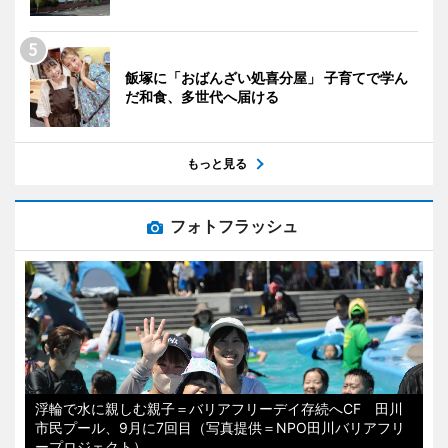
飯塚に「おばんざい処喜分屋」 子育てで学ん
だ和食、多世代へ届ける
もっと見る
フォトフラッシュ
浮輪で水に親しむ親子＝バリアフリーデイ存続へCF 田川
市民プール、9月に7回目（写真提供＝NPO田川バリアフリ
ープロジェクト）