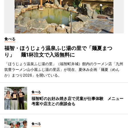
食べる
福智・ほうじょう温泉ふじ湯の里で「麺夏まつ
り」 麺1杯注文で入浴無料に
「ほうじょう温泉ふじ湯の里」（福智町弁城）館内のラーメン店「九州
筑豊ラーメン山小屋ふじ湯の里店」が現在、夏休み企画「麺夏（めん
か）まつり2026」を開いている。
食べる
福智町のお好み焼き店で児童が仕事体験 メニュー
考案や店主との座談会も
食べる