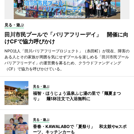
見る・遊ぶ
田川市民プールで「バリアフリーデイ」 開催に向
けCFで協力呼びかけ
NPO法人「田川バリアフリープロジェクト」（糸田町）が現在、障害の
ある人とその家族が周囲を気にせずプールを楽しめる「田川市民プール
バリアフリーデイ」の運営費を募るため、クラウドファンディング
（CF）で協力を呼びかけている。
見る・遊ぶ
福智・ほうじょう温泉ふじ湯の里で「麺夏まつ
り」 麺1杯注文で入浴無料に
見る・遊ぶ
香春・KAWALABOで「夏祭り」 和太鼓やeスポ
ーツ、キッチンカーも