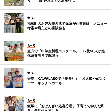
り」 麺1杯注文で入浴無料に
食べる
福智町のお好み焼き店で児童が仕事体験 メニュー
考案や店主との座談会も
食べる
直方で「中学生料理コンクール」 17校58人が進
化系春巻きで腕競う
食べる
香春・KAWALABOで「夏祭り」 和太鼓やeスポ
ーツ、キッチンカーも
食べる
飯塚に「おばんざい処喜分屋」 子育てで学んだ和
食、多世代へ届ける