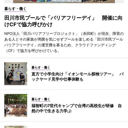
暮らす・働く
田川市民プールで「バリアフリーデイ」 開催に向
けCFで協力呼びかけ
NPO法人「田川バリアフリープロジェクト」（糸田町）が現在、障害の
ある人とその家族が周囲を気にせずプールを楽しめる「田川市民プール
バリアフリーデイ」の運営費を募るため、クラウドファンディング
（CF）で協力を呼びかけている。
暮らす・働く
直方で小学生向け「イオンモール探検ツアー」 バ
ックヤード見学や仕事体験も
暮らす・働く
福智町の7世代キャンプで台湾の高校生が研修 自
然の中で生きる力学ぶ