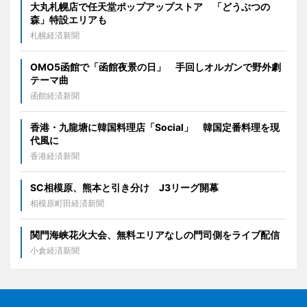
大丸札幌店で任天堂ポップアップストア 「どうぶつの
森」特設エリアも
札幌経済新聞
OMO5函館で「函館夜景の日」 手回しオルガンで野外劇
テーマ曲
函館経済新聞
香港・九龍塘に韓国料理店「Social」 韓国定番料理を現
代風に
香港経済新聞
SC相模原、熊本と引き分け J3リーグ開幕
相模原町田経済新聞
関門海峡花火大会、無料エリアなしの門司側をライブ配信
小倉経済新聞