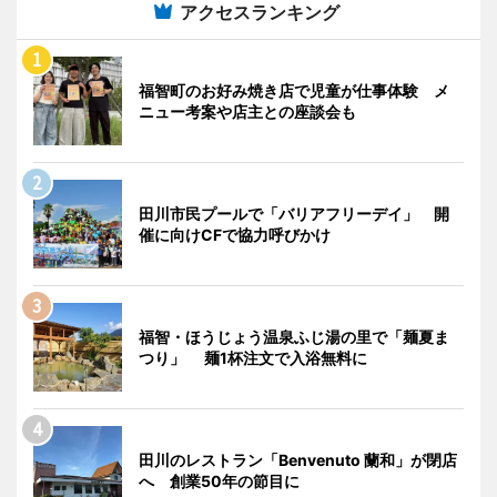
アクセスランキング
福智町のお好み焼き店で児童が仕事体験 メ
ニュー考案や店主との座談会も
田川市民プールで「バリアフリーデイ」 開
催に向けCFで協力呼びかけ
福智・ほうじょう温泉ふじ湯の里で「麺夏ま
つり」 麺1杯注文で入浴無料に
田川のレストラン「Benvenuto 蘭和」が閉店
へ 創業50年の節目に