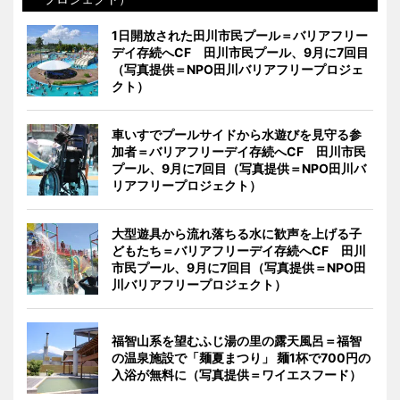
1日開放された田川市民プール＝バリアフリー
デイ存続へCF 田川市民プール、9月に7回目
（写真提供＝NPO田川バリアフリープロジェ
クト）
車いすでプールサイドから水遊びを見守る参
加者＝バリアフリーデイ存続へCF 田川市民
プール、9月に7回目（写真提供＝NPO田川バ
リアフリープロジェクト）
大型遊具から流れ落ちる水に歓声を上げる子
どもたち＝バリアフリーデイ存続へCF 田川
市民プール、9月に7回目（写真提供＝NPO田
川バリアフリープロジェクト）
福智山系を望むふじ湯の里の露天風呂＝福智
の温泉施設で「麺夏まつり」 麺1杯で700円の
入浴が無料に（写真提供＝ワイエスフード）