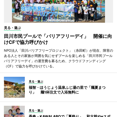
見る・遊ぶ
田川市民プールで「バリアフリーデイ」 開催に向
けCFで協力呼びかけ
NPO法人「田川バリアフリープロジェクト」（糸田町）が現在、障害の
ある人とその家族が周囲を気にせずプールを楽しめる「田川市民プール
バリアフリーデイ」の運営費を募るため、クラウドファンディング
（CF）で協力を呼びかけている。
見る・遊ぶ
福智・ほうじょう温泉ふじ湯の里で「麺夏まつ
り」 麺1杯注文で入浴無料に
見る・遊ぶ
香春・KAWALABOで「夏祭り」 和太鼓やeスポ