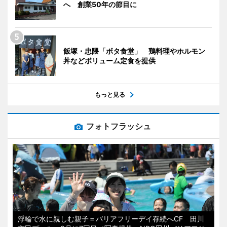
へ 創業50年の節目に
飯塚・忠隈「ボタ食堂」 鶏料理やホルモン
丼などボリューム定食を提供
もっと見る
フォトフラッシュ
浮輪で水に親しむ親子＝バリアフリーデイ存続へCF 田川