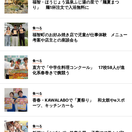
福智・ほうじょう温泉ふじ湯の里で「麺夏まつ
り」 麺1杯注文で入浴無料に
食べる
福智町のお好み焼き店で児童が仕事体験 メニュー
考案や店主との座談会も
食べる
直方で「中学生料理コンクール」 17校58人が進
化系春巻きで腕競う
食べる
香春・KAWALABOで「夏祭り」 和太鼓やeスポ
ーツ、キッチンカーも
食べる