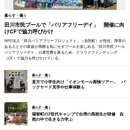
暮らす・働く
田川市民プールで「バリアフリーデイ」 開催に向
けCFで協力呼びかけ
NPO法人「田川バリアフリープロジェクト」（糸田町）が現在、障害の
ある人とその家族が周囲を気にせずプールを楽しめる「田川市民プール
バリアフリーデイ」の運営費を募るため、クラウドファンディング
（CF）で協力を呼びかけている。
暮らす・働く
直方で小学生向け「イオンモール探検ツアー」 バ
ックヤード見学や仕事体験も
暮らす・働く
福智町の7世代キャンプで台湾の高校生が研修 自
然の中で生きる力学ぶ