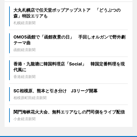
大丸札幌店で任天堂ポップアップストア 「どうぶつの
森」特設エリアも
札幌経済新聞
OMO5函館で「函館夜景の日」 手回しオルガンで野外劇
テーマ曲
函館経済新聞
香港・九龍塘に韓国料理店「Social」 韓国定番料理を現
代風に
香港経済新聞
SC相模原、熊本と引き分け J3リーグ開幕
相模原町田経済新聞
関門海峡花火大会、無料エリアなしの門司側をライブ配信
小倉経済新聞