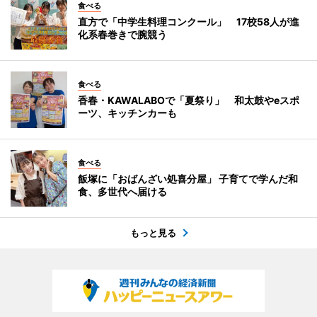
食べる
直方で「中学生料理コンクール」 17校58人が進
化系春巻きで腕競う
食べる
香春・KAWALABOで「夏祭り」 和太鼓やeスポ
ーツ、キッチンカーも
食べる
飯塚に「おばんざい処喜分屋」 子育てで学んだ和
食、多世代へ届ける
もっと見る