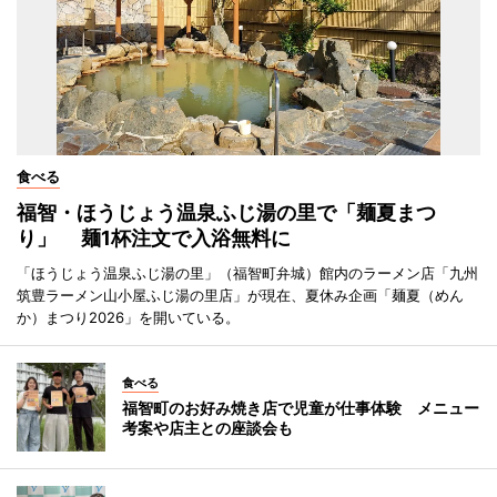
食べる
福智・ほうじょう温泉ふじ湯の里で「麺夏まつ
り」 麺1杯注文で入浴無料に
「ほうじょう温泉ふじ湯の里」（福智町弁城）館内のラーメン店「九州
筑豊ラーメン山小屋ふじ湯の里店」が現在、夏休み企画「麺夏（めん
か）まつり2026」を開いている。
食べる
福智町のお好み焼き店で児童が仕事体験 メニュー
考案や店主との座談会も