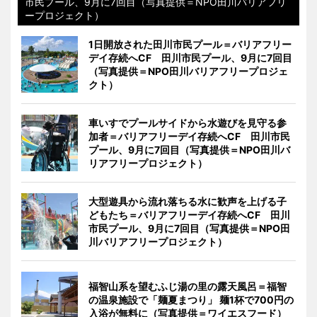
市民プール、9月に7回目（写真提供＝NPO田川バリアフリ
ープロジェクト）
1日開放された田川市民プール＝バリアフリー
デイ存続へCF 田川市民プール、9月に7回目
（写真提供＝NPO田川バリアフリープロジェ
クト）
車いすでプールサイドから水遊びを見守る参
加者＝バリアフリーデイ存続へCF 田川市民
プール、9月に7回目（写真提供＝NPO田川バ
リアフリープロジェクト）
大型遊具から流れ落ちる水に歓声を上げる子
どもたち＝バリアフリーデイ存続へCF 田川
市民プール、9月に7回目（写真提供＝NPO田
川バリアフリープロジェクト）
福智山系を望むふじ湯の里の露天風呂＝福智
の温泉施設で「麺夏まつり」 麺1杯で700円の
入浴が無料に（写真提供＝ワイエスフード）