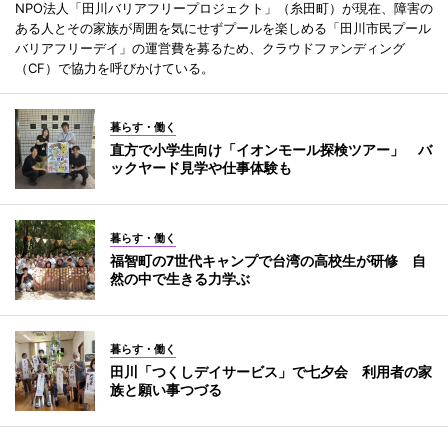
NPO法人「田川バリアフリープロジェクト」（糸田町）が現在、障害の
ある人とその家族が周囲を気にせずプールを楽しめる「田川市民プール
バリアフリーデイ」の運営費を募るため、クラウドファンディング
（CF）で協力を呼びかけている。
暮らす・働く
直方で小学生向け「イオンモール探検ツアー」 バ
ックヤード見学や仕事体験も
暮らす・働く
福智町の7世代キャンプで台湾の高校生が研修 自
然の中で生きる力学ぶ
暮らす・働く
田川「つくしデイサービス」で七夕会 利用者の家
族と願い事つづる