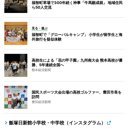
福智町草場で300年続く神事「牛馬願成就」 地域住民
ら50人交流
見る・遊ぶ
福智町で「グローバルキャンプ」 小学生が留学生と海
外旅行を疑似体験
高校生による「花の甲子園」九州南大会 熊本高校が優
勝、5年連続全国へ
熊本経済新聞
国民スポーツ大会出場の高校ゴルファー、豊田市長を
訪問
豊田経済新聞
飯塚日新館小学校・中学校（インスタグラム）