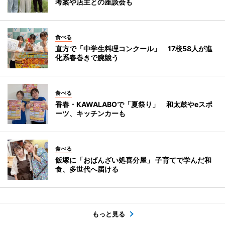
考案や店主との座談会も
食べる
直方で「中学生料理コンクール」 17校58人が進
化系春巻きで腕競う
食べる
香春・KAWALABOで「夏祭り」 和太鼓やeスポ
ーツ、キッチンカーも
食べる
飯塚に「おばんざい処喜分屋」 子育てで学んだ和
食、多世代へ届ける
もっと見る