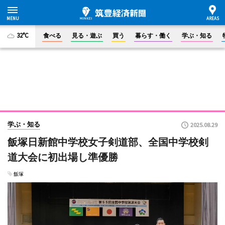
32°C
食べる
見る・遊ぶ
買う
暮らす・働く
学ぶ・知る
学ぶ・知る
2025.08.29
飯塚日新館中学校女子剣道部、全国中学校剣
道大会に初出場し準優勝
飯塚