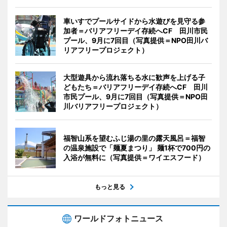
車いすでプールサイドから水遊びを見守る参
加者＝バリアフリーデイ存続へCF 田川市民
プール、9月に7回目（写真提供＝NPO田川バ
リアフリープロジェクト）
大型遊具から流れ落ちる水に歓声を上げる子
どもたち＝バリアフリーデイ存続へCF 田川
市民プール、9月に7回目（写真提供＝NPO田
川バリアフリープロジェクト）
福智山系を望むふじ湯の里の露天風呂＝福智
の温泉施設で「麺夏まつり」 麺1杯で700円の
入浴が無料に（写真提供＝ワイエスフード）
もっと見る
ワールドフォトニュース