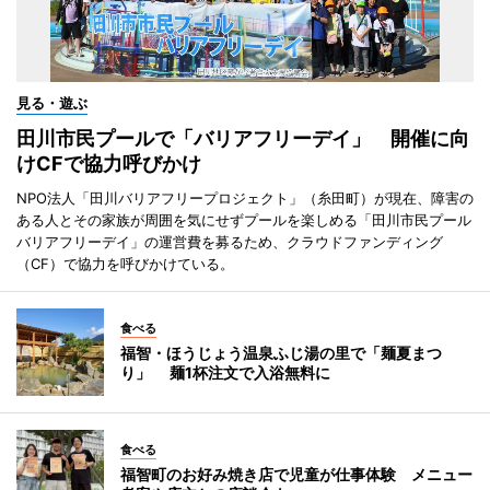
見る・遊ぶ
田川市民プールで「バリアフリーデイ」 開催に向
けCFで協力呼びかけ
NPO法人「田川バリアフリープロジェクト」（糸田町）が現在、障害の
ある人とその家族が周囲を気にせずプールを楽しめる「田川市民プール
バリアフリーデイ」の運営費を募るため、クラウドファンディング
（CF）で協力を呼びかけている。
食べる
福智・ほうじょう温泉ふじ湯の里で「麺夏まつ
り」 麺1杯注文で入浴無料に
食べる
福智町のお好み焼き店で児童が仕事体験 メニュー