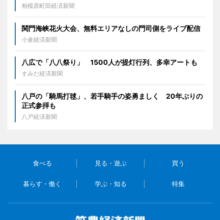
相模原町田経済新聞
関門海峡花火大会、無料エリアなしの門司側をライブ配信
小倉経済新聞
八広で「八八祭り」 1500人が提灯行列、多幸アートも
すみだ経済新聞
八戸の「騎馬打毬」、若手騎手の姿勇ましく 20年ぶりの
正式参拝も
八戸経済新聞
食べる
見る・遊ぶ
買う
暮らす・働く
学ぶ・知る
特集