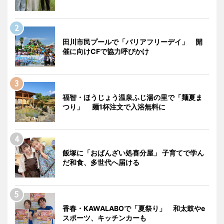
田川市民プールで「バリアフリーデイ」 開
催に向けCFで協力呼びかけ
福智・ほうじょう温泉ふじ湯の里で「麺夏ま
つり」 麺1杯注文で入浴無料に
飯塚に「おばんざい処喜分屋」 子育てで学ん
だ和食、多世代へ届ける
香春・KAWALABOで「夏祭り」 和太鼓やe
スポーツ、キッチンカーも