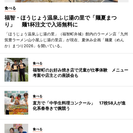
食べる
福智・ほうじょう温泉ふじ湯の里で「麺夏まつ
り」 麺1杯注文で入浴無料に
「ほうじょう温泉ふじ湯の里」（福智町弁城）館内のラーメン店「九州
筑豊ラーメン山小屋ふじ湯の里店」が現在、夏休み企画「麺夏（めん
か）まつり2026」を開いている。
食べる
福智町のお好み焼き店で児童が仕事体験 メニュー
考案や店主との座談会も
食べる
直方で「中学生料理コンクール」 17校58人が進
化系春巻きで腕競う
食べる