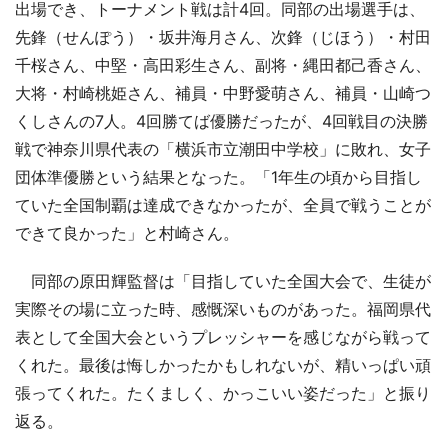
出場でき、トーナメント戦は計4回。同部の出場選手は、
先鋒（せんぽう）・坂井海月さん、次鋒（じほう）・村田
千桜さん、中堅・高田彩生さん、副将・縄田都己香さん、
大将・村崎桃姫さん、補員・中野愛萌さん、補員・山崎つ
くしさんの7人。4回勝てば優勝だったが、4回戦目の決勝
戦で神奈川県代表の「横浜市立潮田中学校」に敗れ、女子
団体準優勝という結果となった。「1年生の頃から目指し
ていた全国制覇は達成できなかったが、全員で戦うことが
できて良かった」と村崎さん。
同部の原田輝監督は「目指していた全国大会で、生徒が
実際その場に立った時、感慨深いものがあった。福岡県代
表として全国大会というプレッシャーを感じながら戦って
くれた。最後は悔しかったかもしれないが、精いっぱい頑
張ってくれた。たくましく、かっこいい姿だった」と振り
返る。