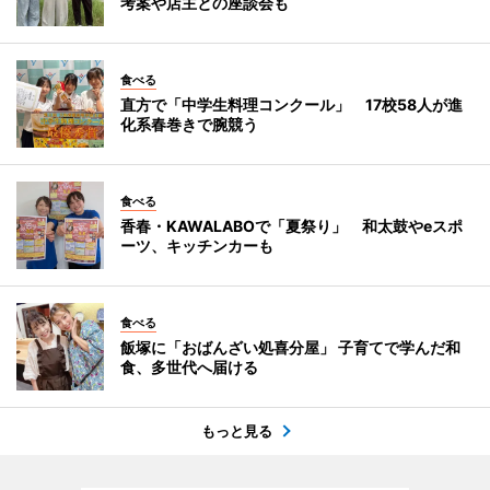
考案や店主との座談会も
食べる
直方で「中学生料理コンクール」 17校58人が進
化系春巻きで腕競う
食べる
香春・KAWALABOで「夏祭り」 和太鼓やeスポ
ーツ、キッチンカーも
食べる
飯塚に「おばんざい処喜分屋」 子育てで学んだ和
食、多世代へ届ける
もっと見る