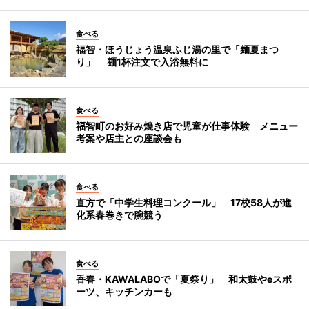
食べる
福智・ほうじょう温泉ふじ湯の里で「麺夏まつ
り」 麺1杯注文で入浴無料に
食べる
福智町のお好み焼き店で児童が仕事体験 メニュー
考案や店主との座談会も
食べる
直方で「中学生料理コンクール」 17校58人が進
化系春巻きで腕競う
食べる
香春・KAWALABOで「夏祭り」 和太鼓やeスポ
ーツ、キッチンカーも