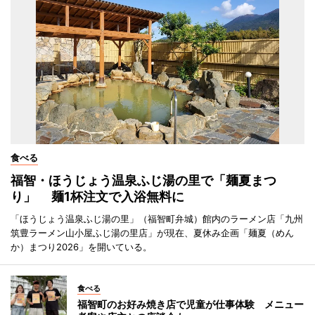
食べる
福智・ほうじょう温泉ふじ湯の里で「麺夏まつ
り」 麺1杯注文で入浴無料に
「ほうじょう温泉ふじ湯の里」（福智町弁城）館内のラーメン店「九州
筑豊ラーメン山小屋ふじ湯の里店」が現在、夏休み企画「麺夏（めん
か）まつり2026」を開いている。
食べる
福智町のお好み焼き店で児童が仕事体験 メニュー