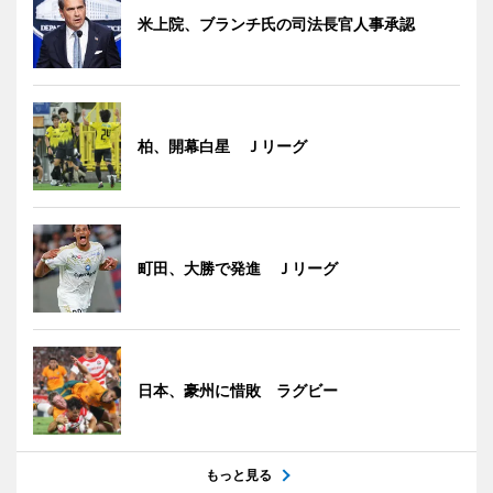
米上院、ブランチ氏の司法長官人事承認
柏、開幕白星 Ｊリーグ
町田、大勝で発進 Ｊリーグ
日本、豪州に惜敗 ラグビー
もっと見る