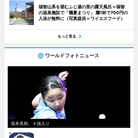
福智山系を望むふじ湯の里の露天風呂＝福智
の温泉施設で「麺夏まつり」 麺1杯で700円の
入浴が無料に（写真提供＝ワイエスフード）
もっと見る
ワールドフォトニュース
張本美和、４強入り